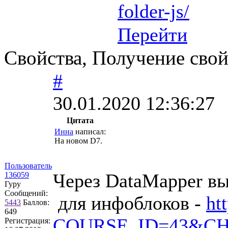
folder-js/
Перейти
Свойства, Получение свой
#
30.01.2020 12:36:27
Цитата
Инна
написал:
На новом D7.
Пользователь
Через DataMapper вы
136059
Гуру
Сообщений:
для инфоблоков -
ht
5443
Баллов:
649
COURSE_ID=43&CHA
Регистрация: