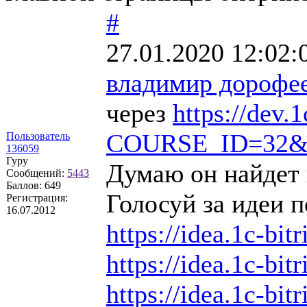
#
27.01.2020 12:02:
владимир дорофе
через
https://dev.1
COURSE_ID=32&
Пользователь
136059
Гуру
Думаю он найдет 
Сообщений:
5443
Баллов:
649
Голосуй за идеи п
Регистрация:
16.07.2012
https://idea.1c-bit
https://idea.1c-bit
https://idea.1c-bit