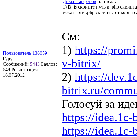
Дима Парфенов
написал:
1) В .js скрипте путь к .php скрип
искать эти .php скрипты от корня с
См:
1)
https://prom
Пользователь 136059
Гуру
v-bitrix/
Сообщений:
5443
Баллов:
649
Регистрация:
2)
https://dev.1
16.07.2012
bitrix.ru/comm
Голосуй за иде
https://idea.1c-
https://idea.1c-