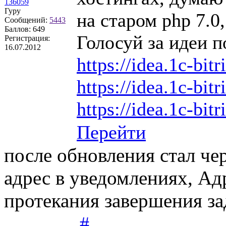
136059
Гуру
на старом php 7.0,
Сообщений:
5443
Баллов:
649
Голосуй за идеи п
Регистрация:
16.07.2012
https://idea.1c-bit
https://idea.1c-bit
https://idea.1c-bitr
Перейти
после обновления стал ч
адрес в уведомлениях, Ад
протекания завершения з
#