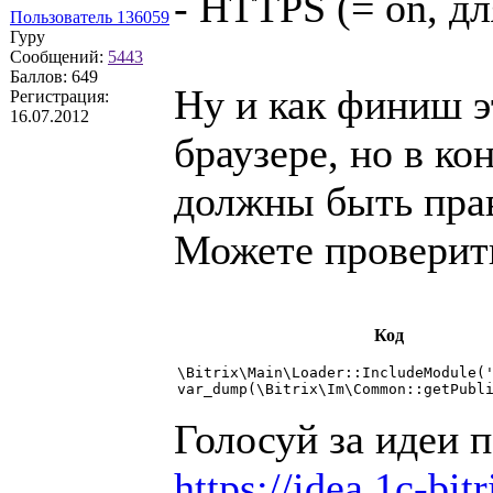
- HTTPS (= on, дл
Пользователь 136059
Гуру
Сообщений:
5443
Баллов:
649
Ну и как финиш э
Регистрация:
16.07.2012
браузере, но в к
должны быть пра
Можете проверить
Код
\Bitrix\Main\Loader::IncludeModule('
var_dump(\Bitrix\Im\Common::getPubl
Голосуй за идеи п
https://idea.1c-bit