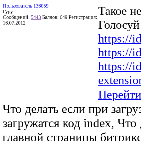
Пользователь 136059
Такое н
Гуру
Сообщений:
5443
Баллов:
649
Регистрация:
Голосуй 
16.07.2012
https://i
https://i
https://i
extension
Перейт
Что делать если при загр
загружатся код index, Что
главной страницы битрикс