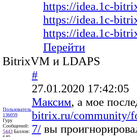
https://idea.1c-bitr
https://idea.1c-bitr
https://idea.1c-bitri
Перейти
BitrixVM и LDAPS
#
27.01.2020 17:42:05
Максим
, а мое посл
Пользователь
bitrix.ru/community/
136059
Гуру
­7/
вы проигнорирова
Сообщений:
5443
Баллов:
649