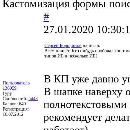
Кастомизация формы пои
#
27.01.2020 10:30:
Сергей Бородинов
написал:
Всем привет. Кто нибудь пробовал костом
типов ИБ и несколько ИБ?
В КП уже давно уш
Пользователь
В шапке наверху о
136059
Гуру
Сообщений:
5443
полнотекстовыми 
Баллов:
649
Регистрация:
рекомендует делат
16.07.2012
работает).