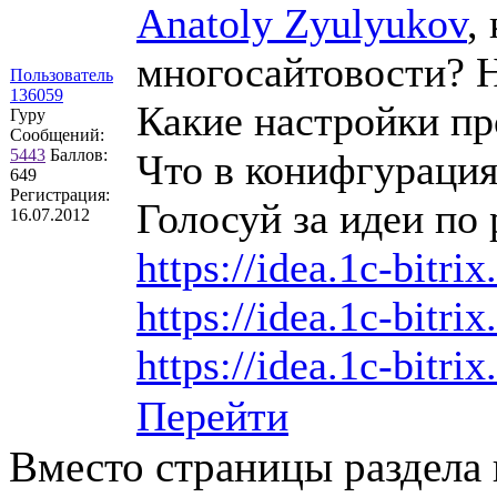
Anatoly Zyulyukov
,
многосайтовости? Н
Пользователь
136059
Какие настройки пр
Гуру
Сообщений:
5443
Баллов:
Что в конифгурация
649
Регистрация:
Голосуй за идеи по 
16.07.2012
https://idea.1c-bitri
https://idea.1c-bitri
https://idea.1c-bitrix
Перейти
Вместо страницы раздела 