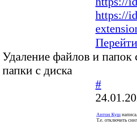
https://i
https://i
extension
Перейт
Удаление файлов и папок 
папки с диска
#
24.01.20
Антон Кущ
написа
Т.е. отключить си