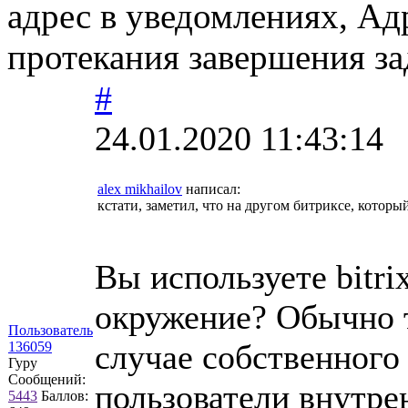
адрес в уведомлениях, Ад
протекания завершения з
#
24.01.2020 11:43:14
alex mikhailov
написал:
кстати, заметил, что на другом битриксе, которы
Вы используете bitri
окружение? Обычно 
Пользователь
случае собственного
136059
Гуру
Сообщений:
пользователи внутре
5443
Баллов: