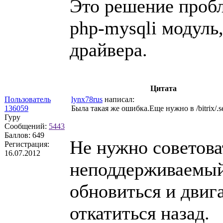
Это решение проб
php-mysqli модуль
драйвера.
Цитата
Пользователь
lynx78rus
написал:
136059
Была такая же ошибка.Еще нужно в /bitrix/.se
Гуру
Сообщений:
5443
Баллов:
649
Не нужно советова
Регистрация:
16.07.2012
неподдерживаемый
обновиться и двиг
откатиться назад.