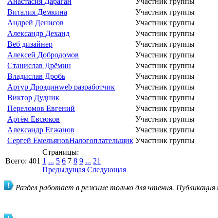
Анастасия Дараган
Участник группы
Виталия Демкина
Участник группы
Андрей Денисов
Участник группы
Александр Деханд
Участник группы
Веб дизайнер
Участник группы
Алексей Добродомов
Участник группы
Станислав Дрёмин
Участник группы
Владислав Дробь
Участник группы
Артур Дроздин
web разработчик
Участник группы
Виктор Дудник
Участник группы
Переломов Евгений
Участник группы
Артём Евсюков
Участник группы
Александр Егжанов
Участник группы
Сергей Емельянов
Налогоплательщик
Участник группы
Страницы:
Всего:
401
1
...
5
6
7
8
9
...
21
Предыдущая
Следующая
Раздел работает в режиме только для чтения. Публикация