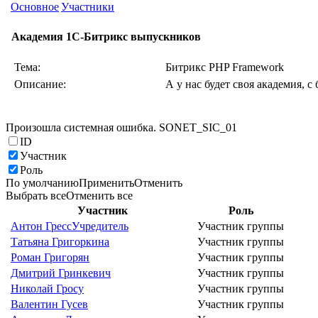
Основное
Участники
Академия 1С-Битрикс выпускников
Тема:
Битрикс PHP Framework
Описание:
А у нас будет своя академия, с
Произошла системная ошибка. SONET_SIC_01
ID
Участник
Роль
По умолчанию
Применить
Отменить
Выбрать все
Отменить все
Участник
Роль
Антон Гресс
Учредитель
Участник группы
Татьяна Григоркина
Участник группы
Роман Григорян
Участник группы
Дмитрий Гринкевич
Участник группы
Николай Гросу
Участник группы
Валентин Гусев
Участник группы