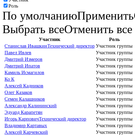
Роль
По умолчанию
Применить
Выбрать все
Отменить все
Участник
Роль
Станислав Ивашкин
Технический директор
Участник группы
Павел Ивлев
Участник группы
Дмитрий Измеров
Участник группы
Дмитрий Ипатов
Участник группы
Камиль Исмагилов
Участник группы
Ко К
Участник группы
Алексей Кадников
Участник группы
Олег Казаков
Участник группы
Семен Калашников
Участник группы
Александр Калининский
Участник группы
Эдуард Карапетян
Участник группы
Игорь Карпович
Технический директор
Участник группы
Владимир Картавых
Участник группы
Алексей Карчевский
Участник группы