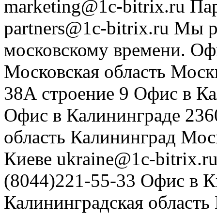
marketing@1c-bitrix.ru
Па
partners@1c-bitrix.ru
Мы р
московскому времени.
Оф
Московская область
Моск
38А строение 9
Офис в К
Офис в Калининграде
236
область
Калининград
Мос
Киеве
ukraine@1c-bitrix.r
(8044)221-55-33
Офис в К
Калининградская область