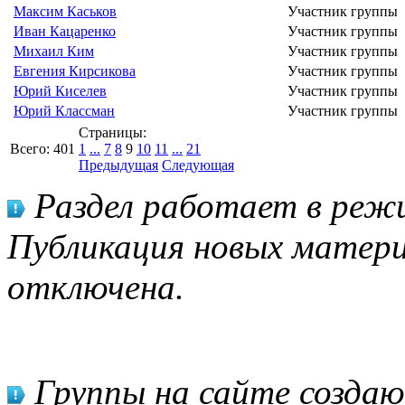
Максим Каськов
Участник группы
Иван Кацаренко
Участник группы
Михаил Ким
Участник группы
Евгения Кирсикова
Участник группы
Юрий Киселев
Участник группы
Юрий Классман
Участник группы
Страницы:
Всего:
401
1
...
7
8
9
10
11
...
21
Предыдущая
Следующая
Раздел работает в режи
Публикация новых матери
отключена.
Группы на сайте созда