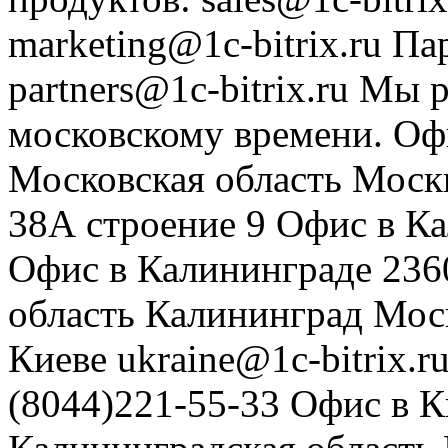
marketing@1c-bitrix.ru
Па
partners@1c-bitrix.ru
Мы р
московскому времени.
Оф
Московская область
Моск
38А строение 9
Офис в К
Офис в Калининграде
236
область
Калининград
Мос
Киеве
ukraine@1c-bitrix.r
(8044)221-55-33
Офис в К