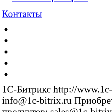
Контакты
1С-Битрикс
http://www.1c-
info@1c-bitrix.ru
Приобре
продуктов
:
sales@1c-bitrix