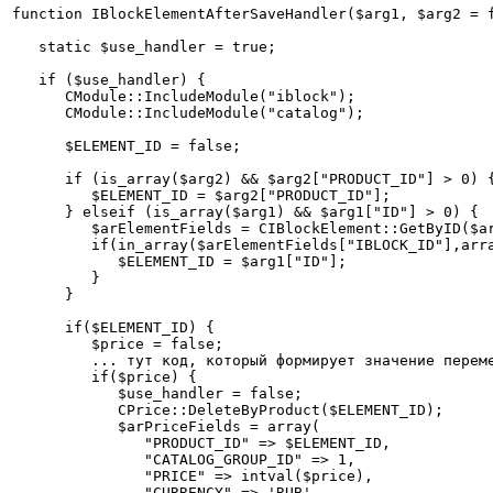
function IBlockElementAfterSaveHandler($arg1, $arg2 = f
   static $use_handler = true;

   if ($use_handler) {

      CModule::IncludeModule("iblock");

      CModule::IncludeModule("catalog");

      $ELEMENT_ID = false;

      if (is_array($arg2) && $arg2["PRODUCT_ID"] > 0) {
         $ELEMENT_ID = $arg2["PRODUCT_ID"];

      } elseif (is_array($arg1) && $arg1["ID"] > 0) {

         $arElementFields = CIBlockElement::GetByID($ar
         if(in_array($arElementFields["IBLOCK_ID"],arra
            $ELEMENT_ID = $arg1["ID"];

         }

      }

      if($ELEMENT_ID) {

         $price = false;

         ... тут код, который формирует значение переме
         if($price) {

            $use_handler = false;

            CPrice::DeleteByProduct($ELEMENT_ID);

            $arPriceFields = array(

               "PRODUCT_ID" => $ELEMENT_ID,

               "CATALOG_GROUP_ID" => 1,

               "PRICE" => intval($price),

               "CURRENCY" => 'RUB',
