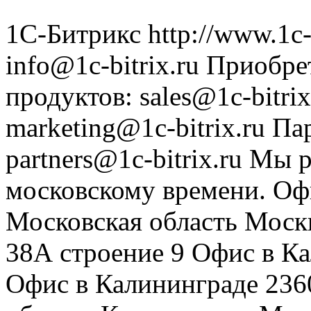
1С-Битрикс
http://www.1c-
info@1c-bitrix.ru
Приобре
продуктов
:
sales@1c-bitrix
marketing@1c-bitrix.ru
Па
partners@1c-bitrix.ru
Мы р
московскому времени.
Оф
Московская область
Моск
38А строение 9
Офис в К
Офис в Калининграде
236