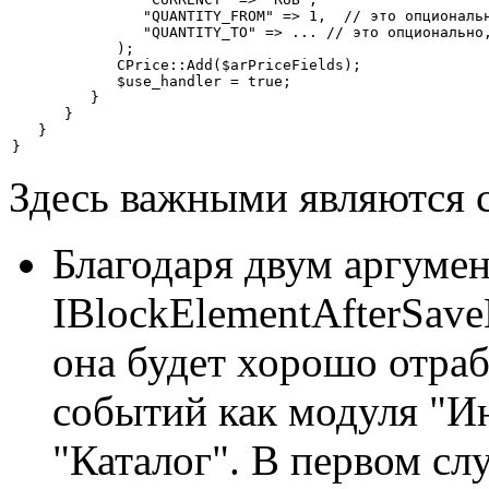
               "QUANTITY_FROM" => 1,  // это опциональн
               "QUANTITY_TO" => ... // это опционально,
            );

            CPrice::Add($arPriceFields);

            $use_handler = true;

         }

      }

   }

}
Здесь важными являются
Благодаря двум аргуме
IBlockElementAfterSaveH
она будет хорошо отра
событий как модуля "И
"Каталог". В первом слу