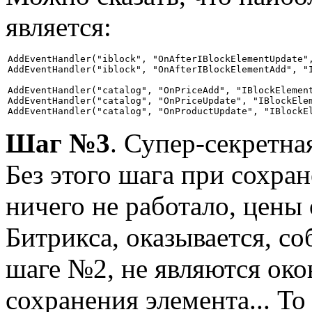
является:
AddEventHandler("iblock", "OnAfterIBlockElementUpdate",
AddEventHandler("iblock", "OnAfterIBlockElementAdd", "I
AddEventHandler("catalog", "OnPriceAdd", "IBlockElement
AddEventHandler("catalog", "OnPriceUpdate", "IBlockElem
AddEventHandler("catalog", "OnProductUpdate", "IBlockE
Шаг №3
. Супер-секретн
Без этого шага при сохра
ничего не работало, цены
Битрикса, оказывается, со
шаге №2, не являются око
сохранения элемента... То