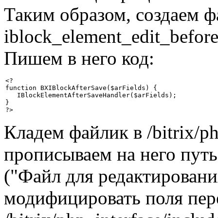
Таким образом, создаем 
iblock_element_edit_befor
Пишем в него код:
<?

function BXIBlockAfterSave($arFields) {

   IBlockElementAfterSaveHandler($arFields);

}

?>
Кладем файлик в /bitrix/ph
прописываем на него путь
("Файл для редактирован
модифицировать поля пер