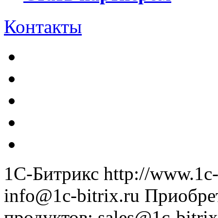
Контакты
1С-Битрикс
http://www.1c-
info@1c-bitrix.ru
Приобре
продуктов
:
sales@1c-bitrix