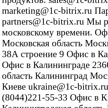
marketing@1c-bitrix.ru
Па
partners@1c-bitrix.ru
Мы р
московскому времени.
Оф
Московская область
Моск
38А строение 9
Офис в К
Офис в Калининграде
236
область
Калининград
Мос
Киеве
ukraine@1c-bitrix.r
(8044)221-55-33
Офис в К