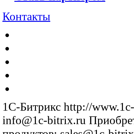
Контакты
1С-Битрикс
http://www.1c-
info@1c-bitrix.ru
Приобре
продуктов
:
sales@1c-bitrix