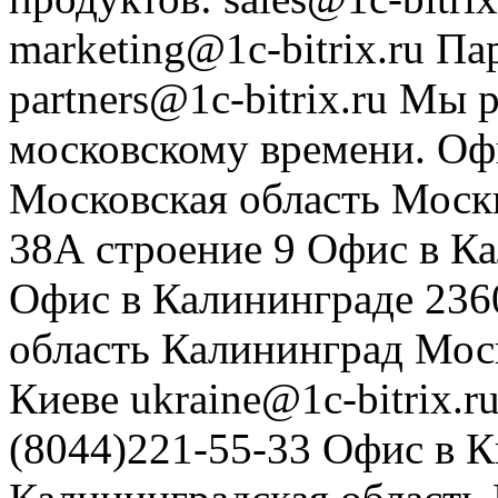
marketing@1c-bitrix.ru
Па
partners@1c-bitrix.ru
Мы р
московскому времени.
Оф
Московская область
Моск
38А строение 9
Офис в К
Офис в Калининграде
236
область
Калининград
Мос
Киеве
ukraine@1c-bitrix.r
(8044)221-55-33
Офис в К