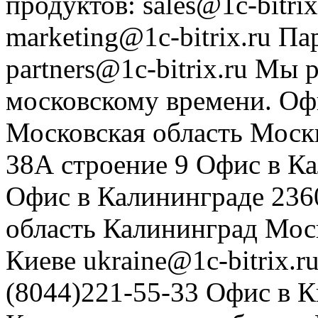
продуктов
:
sales@1c-bitrix
marketing@1c-bitrix.ru
Па
partners@1c-bitrix.ru
Мы р
московскому времени.
Оф
Московская область
Моск
38А строение 9
Офис в К
Офис в Калининграде
236
область
Калининград
Мос
Киеве
ukraine@1c-bitrix.r
(8044)221-55-33
Офис в К