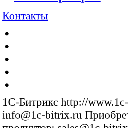
Контакты
1С-Битрикс
http://www.1c-
info@1c-bitrix.ru
Приобре
продуктов
:
sales@1c-bitrix