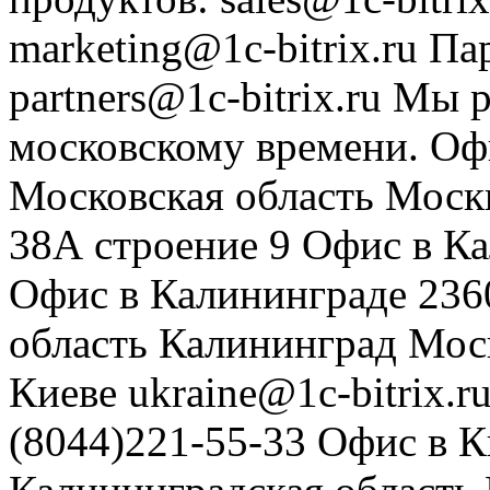
marketing@1c-bitrix.ru
Па
partners@1c-bitrix.ru
Мы р
московскому времени.
Оф
Московская область
Моск
38А строение 9
Офис в К
Офис в Калининграде
236
область
Калининград
Мос
Киеве
ukraine@1c-bitrix.r
(8044)221-55-33
Офис в К