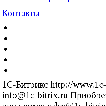
Контакты
1С-Битрикс
http://www.1c-
info@1c-bitrix.ru
Приобре
продуктов
:
sales@1c-bitrix