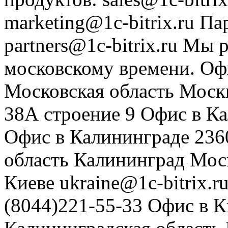
marketing@1c-bitrix.ru
Па
partners@1c-bitrix.ru
Мы р
московскому времени.
Оф
Московская область
Моск
38А строение 9
Офис в К
Офис в Калининграде
236
область
Калининград
Мос
Киеве
ukraine@1c-bitrix.r
(8044)221-55-33
Офис в К