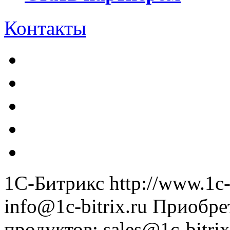
Контакты
1С-Битрикс
http://www.1c-
info@1c-bitrix.ru
Приобре
продуктов
:
sales@1c-bitrix