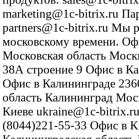
marketing@1c-bitrix.ru
Па
partners@1c-bitrix.ru
Мы р
московскому времени.
Оф
Московская область
Моск
38А строение 9
Офис в К
Офис в Калининграде
236
область
Калининград
Мос
Киеве
ukraine@1c-bitrix.r
(8044)221-55-33
Офис в К