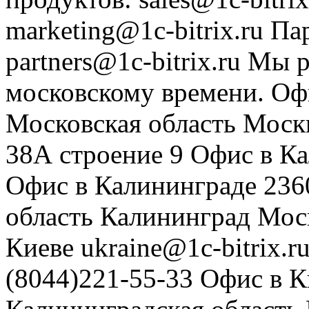
marketing@1c-bitrix.ru
Па
partners@1c-bitrix.ru
Мы р
московскому времени.
Оф
Московская область
Моск
38А строение 9
Офис в К
Офис в Калининграде
236
область
Калининград
Мос
Киеве
ukraine@1c-bitrix.r
(8044)221-55-33
Офис в К