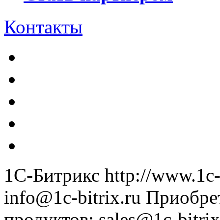
Контакты
1С-Битрикс
http://www.1c-
info@1c-bitrix.ru
Приобре
продуктов
:
sales@1c-bitrix