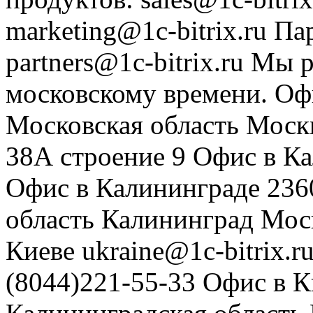
marketing@1c-bitrix.ru
Па
partners@1c-bitrix.ru
Мы р
московскому времени.
Оф
Московская область
Моск
38А строение 9
Офис в К
Офис в Калининграде
236
область
Калининград
Мос
Киеве
ukraine@1c-bitrix.r
(8044)221-55-33
Офис в К