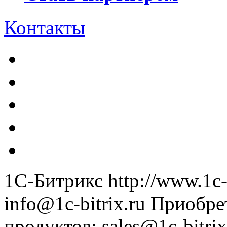
Контакты
1С-Битрикс
http://www.1c-
info@1c-bitrix.ru
Приобре
продуктов
:
sales@1c-bitrix