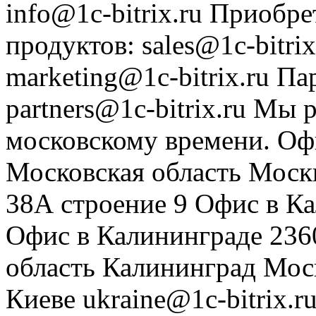
info@1c-bitrix.ru
Приобре
продуктов
:
sales@1c-bitrix
marketing@1c-bitrix.ru
Па
partners@1c-bitrix.ru
Мы р
московскому времени.
Оф
Московская область
Моск
38А строение 9
Офис в К
Офис в Калининграде
236
область
Калининград
Мос
Киеве
ukraine@1c-bitrix.r