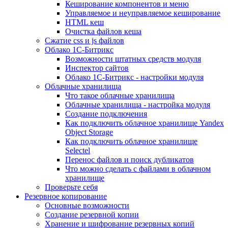
Кеширование компонентов и меню
Управляемое и неуправляемое кеширование
HTML кеш
Очистка файлов кеша
Сжатие css и js файлов
Облако 1С-Битрикс
Возможности штатных средств модуля
Инспектор сайтов
Облако 1С-Битрикс - настройки модуля
Облачные хранилища
Что такое облачные хранилища
Облачные хранилища - настройка модуля
Создание подключения
Как подключить облачное хранилище Yandex
Object Storage
Как подключить облачное хранилище
Selectel
Перенос файлов и поиск дубликатов
Что можно сделать с файлами в облачном
хранилище
Проверьте себя
Резервное копирование
Основные возможности
Создание резервной копии
Хранение и шифрование резервных копий