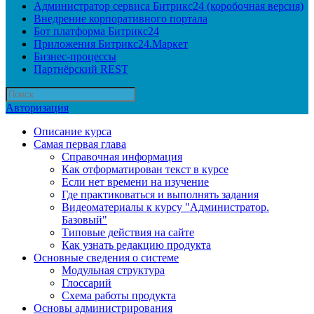
Администратор сервиса Битрикс24 (коробочная версия)
Внедрение корпоративного портала
Бот платформа Битрикс24
Приложения Битрикс24.Маркет
Бизнес-процессы
Партнёрский REST
Авторизация
Описание курса
Самая первая глава
Справочная информация
Как отформатирован текст в курсе
Если нет времени на изучение
Где практиковаться и выполнять задания
Видеоматериалы к курсу "Администратор.
Базовый"
Типовые действия на сайте
Как узнать редакцию продукта
Основные сведения о системе
Модульная структура
Глоссарий
Схема работы продукта
Основы администрирования