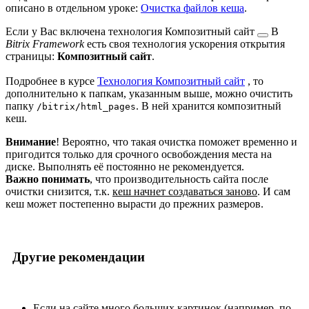
описано в отдельном уроке:
Очистка файлов кеша
.
Если у Вас включена технология
Композитный сайт
В
Bitrix Framework
есть своя технология ускорения открытия
страницы:
Композитный сайт
.
Подробнее в курсе
Технология Композитный сайт
, то
дополнительно к папкам, указанным выше, можно очистить
папку
. В ней хранится композитный
/bitrix/html_pages
кеш.
Внимание
! Вероятно, что такая очистка поможет временно и
пригодится только для срочного освобождения места на
диске. Выполнять её постоянно не рекомендуется.
Важно понимать
, что производительность сайта после
очистки снизится, т.к.
кеш начнет создаваться заново
. И сам
кеш может постепенно вырасти до прежних размеров.
Другие рекомендации
Если на сайте много больших картинок (например, по