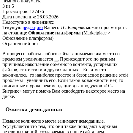
немного подумать.
3
из 5
Просмотров:
127476
Дата изменения:
26.03.2026
Недоступно в лицензиях:
Текущую
редакцию
Вашего
1С-Битрикс
можно просмотреть
на странице
Обновление платформы
(
Marketplace >
Обновление платформы
).
Ограничений нет
В процессе работы любого сайта занимаемое им место со
временем
увеличивается
Происходит это по разным
причинам: накопление объемного контента, устаревших
файлов, статистики и других данных.
. Если место
закончилось, то наиболее простое и безопасное решение этой
проблемы - увеличить его. Если такой возможности нет, то
описанные в уроке рекомендации для продуктов
1С-
Битрикс
могут помочь Вам освободить некоторое место на
диске.
Очистка демо-данных
Немалое количество места занимают демоданные.
Усугубляется это тем, что они также попадают в архивы
резервных копий, создаваемые в папке сайта, чем