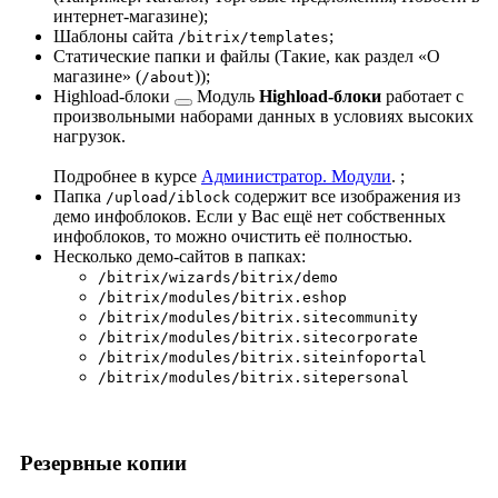
интернет-магазине);
Шаблоны сайта
;
/bitrix/templates
Статические папки и файлы (Такие, как раздел
О
магазине
(
));
/about
Highload-блоки
Модуль
Highload-блоки
работает с
произвольными наборами данных в условиях высоких
нагрузок.
Подробнее в курсе
Администратор. Модули
.
;
Папка
содержит все изображения из
/upload/iblock
демо инфоблоков. Если у Вас ещё нет собственных
инфоблоков, то можно очистить её полностью.
Несколько демо-сайтов в папках:
/bitrix/wizards/bitrix/demo
/bitrix/modules/bitrix.eshop
/bitrix/modules/bitrix.sitecommunity
/bitrix/modules/bitrix.sitecorporate
/bitrix/modules/bitrix.siteinfoportal
/bitrix/modules/bitrix.sitepersonal
Резервные копии