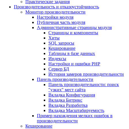
Практические задания
Производительность и отказоустойчивость
Монитор производительности
Настройки модуля
Публичная часть модуля
Административные страницы модуля
Страницы и компоненты
Хиты
SQL запросы
Кеширование
Таблицы в базе данных
Индексы
Настройки и ошибки PHP
Сервер БД
История замеров производительности
Панель производительности
Панель производительности: поиск
"узких" мест сайта
Вкладка Конфигурация
Вкладка Битрикс
Вкладка Разработка
Вкладка Масштабируемость
Пример нахождения мелких ошибок в
производительности
Кеширование