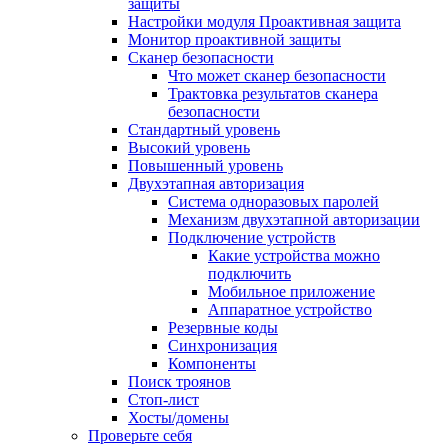
защиты
Настройки модуля Проактивная защита
Монитор проактивной защиты
Сканер безопасности
Что может сканер безопасности
Трактовка результатов сканера
безопасности
Стандартный уровень
Высокий уровень
Повышенный уровень
Двухэтапная авторизация
Система одноразовых паролей
Механизм двухэтапной авторизации
Подключение устройств
Какие устройства можно
подключить
Мобильное приложение
Аппаратное устройство
Резервные коды
Синхронизация
Компоненты
Поиск троянов
Стоп-лист
Хосты/домены
Проверьте себя