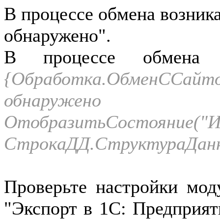
В процессе обмена возник
обнаружено".
В процессе обмена з
{Обработка.ОбменССай
обнаружено (
ОтобразитьСостояние("И
СтрокаДД.СтруктураДанн
Проверьте настройки моду
"Экспорт в 1С: Предприят