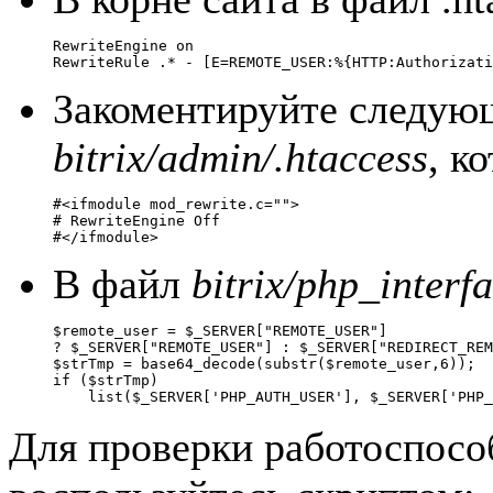
RewriteEngine on

RewriteRule .* - [E=REMOTE_USER:%{HTTP:Authorizati
Закоментируйте следующ
bitrix/admin/.htaccess
, к
#<ifmodule mod_rewrite.c="">

# RewriteEngine Off

#</ifmodule>
В файл
bitrix/php_interf
$remote_user = $_SERVER["REMOTE_USER"] 

? $_SERVER["REMOTE_USER"] : $_SERVER["REDIRECT_REM
$strTmp = base64_decode(substr($remote_user,6));

if ($strTmp)

    list($_SERVER['PHP_AUTH_USER'], $_SERVER['PHP_
Для проверки работоспос