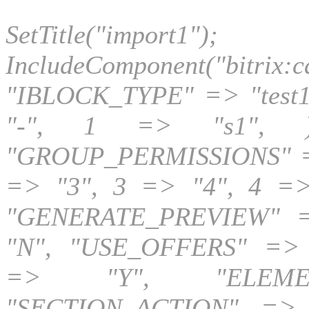
SetTitle("
IncludeComponent("bitrix:
"IBLOCK_TYPE" => "test1
"-", 1 => "s1", )
"GROUP_PERMISSIONS" => 
=> "3", 3 => "4", 4 =>
"GENERATE_PREVIEW" =
"N", "USE_OFFERS" =>
=> "Y", "ELEME
"SECTION_ACTION" => 