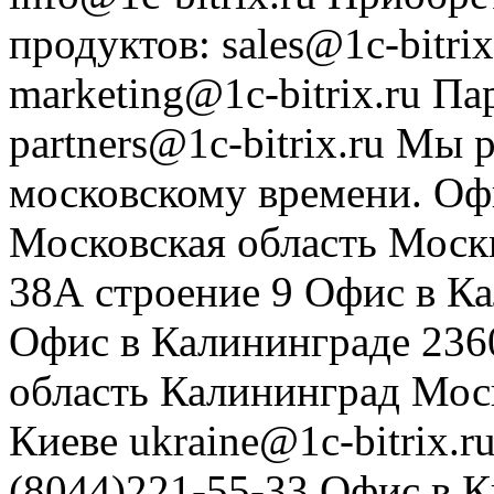
продуктов
:
sales@1c-bitrix
marketing@1c-bitrix.ru
Па
partners@1c-bitrix.ru
Мы р
московскому времени.
Оф
Московская область
Моск
38А строение 9
Офис в К
Офис в Калининграде
236
область
Калининград
Мос
Киеве
ukraine@1c-bitrix.r
(8044)221-55-33
Офис в К