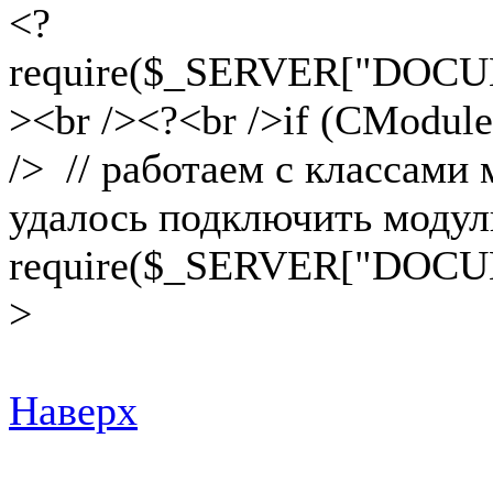
<?
require($_SERVER["DOCUM
><br /><?<br />if (CModule
/> // работаем с классами 
удалось подключить модуль
require($_SERVER["DOCUME
>
Наверх