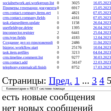
socialnetwork.api.workgroup.list
0
3025
16.05.2023
Примеры генерации документа
0
6917
15.05.2023
crm.contact.company.items.get
1
4821
07.05.2023
crm.contact.company.fields
1
4161
07.05.2023
task.elapseditem.update
0
1158
26.04.2023
userfieldtype.delete
0
1395
26.04.2023
imconnector.register
2
6441
25.04.2023
crm.type.fields
0
4183
12.04.2023
Создание дел из приложений
0
2486
11.04.2023
bizproc.workflow.start
3
25176
10.04.2023
task.item.getfiles
0
3213
04.04.2023
crm.timeline.comment.list
0
9277
30.03.2023
crm.contact.add
0
34147
22.03.2023
telephony.externalcall.finish
0
8752
17.03.2023
Страницы:
Пред.
1
...
3
4
есть новые сообщения
нет новых сообщений