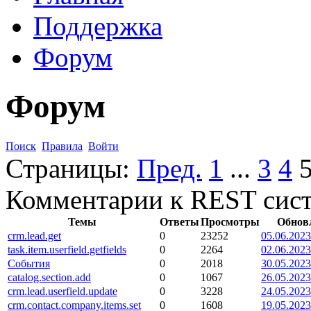
Поддержка
Форум
Форум
Поиск
Правила
Войти
Страницы:
Пред.
1
...
3
4
Комментарии к REST сис
Темы
Ответы
Просмотры
Обнов
crm.lead.get
0
23252
05.06.2023
task.item.userfield.getfields
0
2264
02.06.2023
События
0
2018
30.05.2023
catalog.section.add
0
1067
26.05.2023
crm.lead.userfield.update
0
3228
24.05.2023
crm.contact.company.items.set
0
1608
19.05.2023