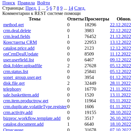
Поиск
Правила
Войти
Страницы:
Пред.
1
...
5
6
7
8
9
...
14
След.
Комментарии к REST системе помощи
Темы
Ответы
Просмотры
Обнов
method.get
0
18296
22.12.2022
crm.deal.delete
0
3983
22.12.2022
crm.lead.fields
1
76452
21.12.2022
Константы CRM
0
22953
13.12.2022
catalog.price.add
0
2123
12.12.2022
onCrmDealUpdate
0
8509
11.12.2022
user.userfield.list
0
6467
09.12.2022
disk.folder.uploadfile
2
27628
05.12.2022
crm.status.list
0
25841
05.12.2022
sonet_group.user.get
0
3954
01.12.2022
disk.file.get
2
32449
28.11.2022
telephony
0
16770
21.11.2022
sale.basketitem.add
0
1520
13.11.2022
crm.item.productrow.get
0
11964
03.11.2022
crm.duplicate.volatileType.register
0
1606
01.11.2022
crm.activity.add
0
19155
28.10.2022
bizproc.workflow.template.add
0
3517
26.10.2022
catalog.document.add
1
6640
18.10.2022
Описание
0
31678
07.10.2022