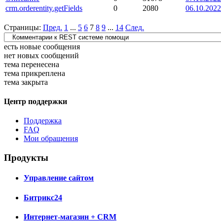
crm.orderentity.getFields
0
2080
06.10.2022
Страницы:
Пред.
1
...
5
6
7
8
9
...
14
След.
есть новые сообщения
нет новых сообщений
тема перенесена
тема прикреплена
тема закрыта
Центр поддержки
Поддержка
FAQ
Мои обращения
Продукты
Управление сайтом
Битрикс24
Интернет-магазин + CRM