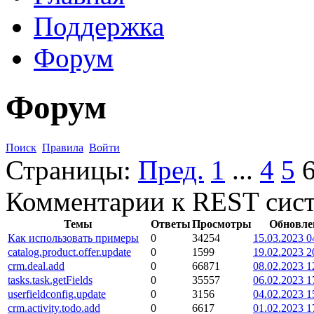
Поддержка
Форум
Форум
Поиск
Правила
Войти
Страницы:
Пред.
1
...
4
5
Комментарии к REST сис
Темы
Ответы
Просмотры
Обновле
Как использовать примеры
0
34254
15.03.2023 0
catalog.product.offer.update
0
1599
19.02.2023 2
crm.deal.add
0
66871
08.02.2023 1
tasks.task.getFields
0
35557
06.02.2023 1
userfieldconfig.update
0
3156
04.02.2023 1
crm.activity.todo.add
0
6617
01.02.2023 1