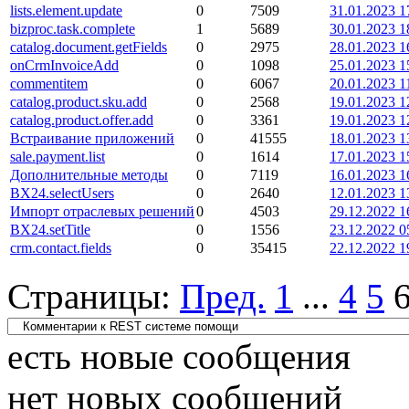
lists.element.update
0
7509
31.01.2023 1
bizproc.task.complete
1
5689
30.01.2023 1
catalog.document.getFields
0
2975
28.01.2023 1
onCrmInvoiceAdd
0
1098
25.01.2023 1
commentitem
0
6067
20.01.2023 1
catalog.product.sku.add
0
2568
19.01.2023 1
catalog.product.offer.add
0
3361
19.01.2023 1
Встраивание приложений
0
41555
18.01.2023 1
sale.payment.list
0
1614
17.01.2023 1
Дополнительные методы
0
7119
16.01.2023 1
BX24.selectUsers
0
2640
12.01.2023 1
Импорт отраслевых решений
0
4503
29.12.2022 1
BX24.setTitle
0
1556
23.12.2022 0
crm.contact.fields
0
35415
22.12.2022 1
Страницы:
Пред.
1
...
4
5
есть новые сообщения
нет новых сообщений