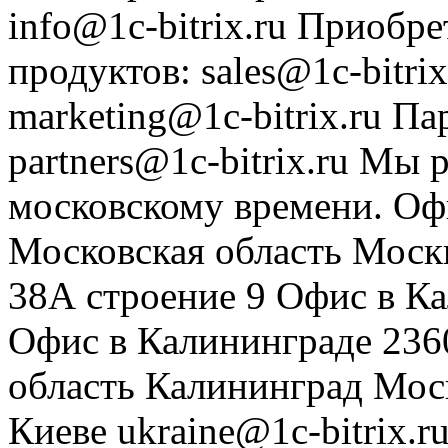
info@1c-bitrix.ru
Приобре
продуктов
:
sales@1c-bitrix
marketing@1c-bitrix.ru
Па
partners@1c-bitrix.ru
Мы р
московскому времени.
Оф
Московская область
Моск
38А строение 9
Офис в К
Офис в Калининграде
236
область
Калининград
Мос
Киеве
ukraine@1c-bitrix.r