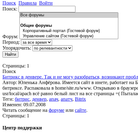
Поиск
Правила
Войти
Поиск:
Форум:
Период:
Упорядочить:
Страницы:
1
Поиск
Битрикс в денвере. Так и не могу разобраться, возникают проб
Автор: Юленька Анфёрова. Имеется сайт в инете, работает на 
битриксе. Распаковала в home/site.ru/www. Открываю в браузере
usr/local/apach всё равно белый лист на все страницы =( Пытала
Теги:
битрис
,
денвер
,
апач
,
апатч
,
Bitrix
Изменен: 09.07.2008
Читать сообщение на
форуме
или
сайте
.
Страницы:
1
Центр поддержки