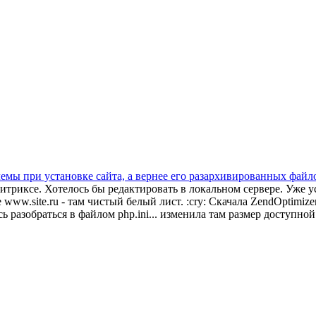
лемы при установке сайта, а вернее его разархивированных файло
Битриксе. Хотелось бы редактировать в локальном сервере. Уже 
 www.site.ru - там чистый белый лист. :cry: Скачала ZendOptimize
сь разобраться в файлом php.ini... изменила там размер доступной 