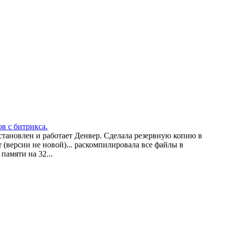
в с битрикса.
установлен и работает Денвер. Сделала резервную копию в
r (версии не новой)... раскомпилировала все файлы в
памяти на 32...