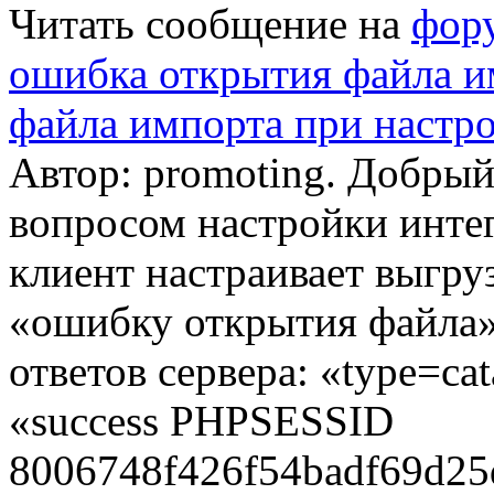
Читать сообщение на
фор
ошибка открытия файла и
файла импорта при настро
Автор: promoting. Добрый
вопросом настройки интег
клиент настраивает выгруз
«ошибку открытия файла».
ответов сервера: «type=c
«success PHPSESSID
8006748f426f54badf69d25