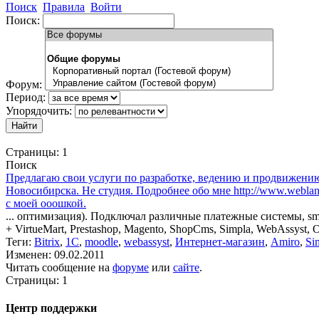
Поиск
Правила
Войти
Поиск:
Форум:
Период:
Упорядочить:
Страницы:
1
Поиск
Предлагаю свои услуги по разработке, ведению и продвижению 
Новосибирска. Не студия. Подробнее обо мне http://www.weblanc
с моей ооошкой.
... оптимизация). Подключал различные платежные системы, sm
+ VirtueMart, Prestashop, Magento, ShopCms, Simpla, WebAssyst, 
Теги:
Bitrix
,
1C
,
moodle
,
webassyst
,
Интернет-магазин
,
Amiro
,
Si
Изменен: 09.02.2011
Читать сообщение на
форуме
или
сайте
.
Страницы:
1
Центр поддержки