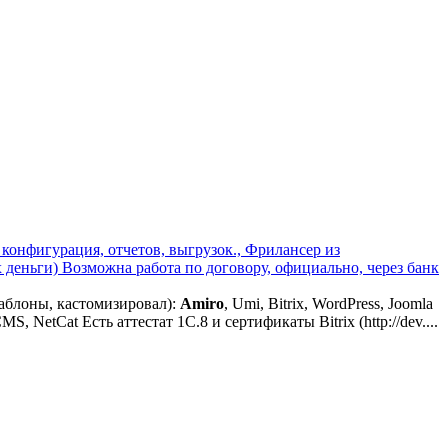
конфигурация, отчетов, выгрузок., Фрилансер из
ex деньги) Возможна работа по договору, официально, через банк
шаблоны, кастомизировал):
Amiro
, Umi, Bitrix, WordPress, Joomla
 NetCat Есть аттестат 1C.8 и сертификаты Bitrix (http://dev....