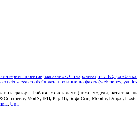
интернет проектов, магазинов. Синхронизация с 1C, доработка 
er.net/users/ateronis Оплата поэтапно по факту (webmoney, yand
s интеграторы. Работал с системами (писал модули, натягивал 
OSCommerce, ModX, IPB, PhpBB, SugarCrm, Moodle, Drupal, HostCMS,
mpla
,
Umi