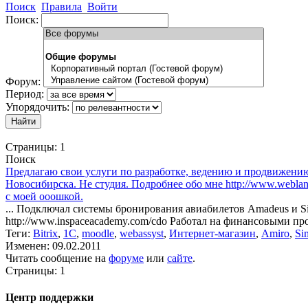
Поиск
Правила
Войти
Поиск:
Форум:
Период:
Упорядочить:
Страницы:
1
Поиск
Предлагаю свои услуги по разработке, ведению и продвижению 
Новосибирска. Не студия. Подробнее обо мне http://www.weblanc
с моей ооошкой.
... Подключал системы бронирования авиабилетов Amadeus и Sir
http://www.inspaceacademy.com/cdo Работал на финансовыми прое
Теги:
Bitrix
,
1C
,
moodle
,
webassyst
,
Интернет-магазин
,
Amiro
,
Si
Изменен: 09.02.2011
Читать сообщение на
форуме
или
сайте
.
Страницы:
1
Центр поддержки