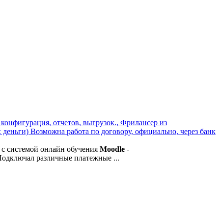
конфигурация, отчетов, выгрузок., Фрилансер из
ex деньги) Возможна работа по договору, официально, через банк
са с системой онлайн обучения
Moodle
-
 Подключал различные платежные ...