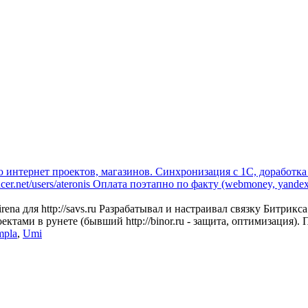
интернет проектов, магазинов. Синхронизация с 1C, доработка 
er.net/users/ateronis Оплата поэтапно по факту (webmoney, yand
ena для http://savs.ru Разрабатывал и настраивал связку Битрик
ктами в рунете (бывший http://binor.ru - защита, оптимизация).
mpla
,
Umi