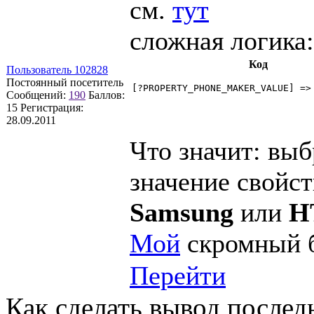
см.
тут
сложная логика:
Код
Пользователь 102828
Постоянный посетитель
[?PROPERTY_PHONE_MAKER_VALUE] =>
Сообщений:
190
Баллов:
15
Регистрация:
28.09.2011
Что значит: выб
значение свойс
Samsung
или
H
Мой
скромный 
Перейти
Как сделать вывод послед