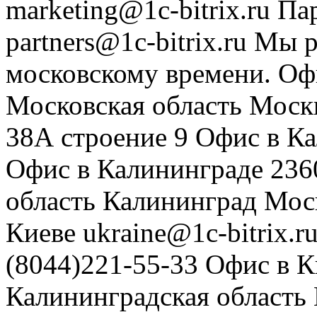
marketing@1c-bitrix.ru
Па
partners@1c-bitrix.ru
Мы р
московскому времени.
Оф
Московская область
Моск
38А строение 9
Офис в К
Офис в Калининграде
236
область
Калининград
Мос
Киеве
ukraine@1c-bitrix.r
(8044)221-55-33
Офис в К
Калининградская область