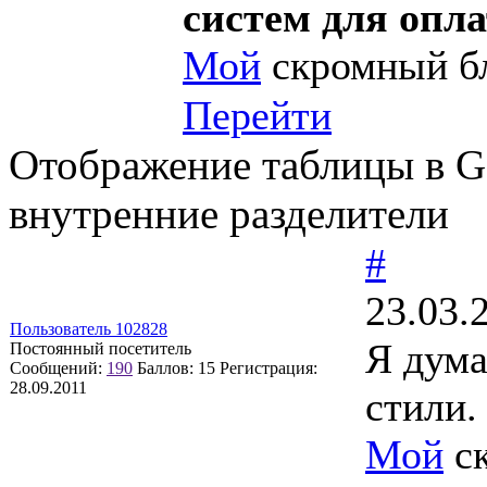
систем для опл
Мой
скромный б
Перейти
Отображение таблицы в G
внутренние разделители
#
23.03.
Пользователь 102828
Я дума
Постоянный посетитель
Сообщений:
190
Баллов:
15
Регистрация:
28.09.2011
стили.
Мой
ск