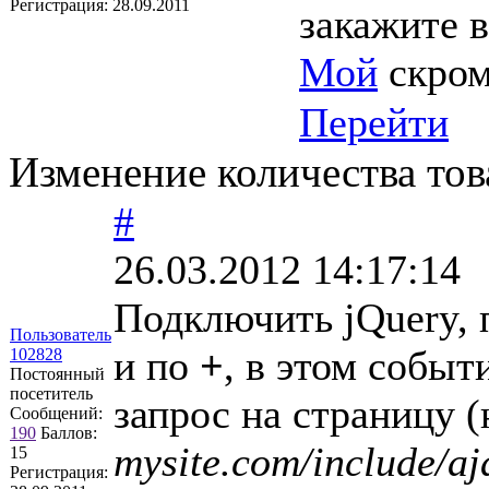
Регистрация:
28.09.2011
закажите в
Мой
скром
Перейти
Изменение количества това
#
26.03.2012 14:17:14
Подключить jQuery, 
Пользователь
и по
+
, в этом событ
102828
Постоянный
посетитель
запрос на страницу 
Сообщений:
190
Баллов:
mysite.com/include/aj
15
Регистрация: