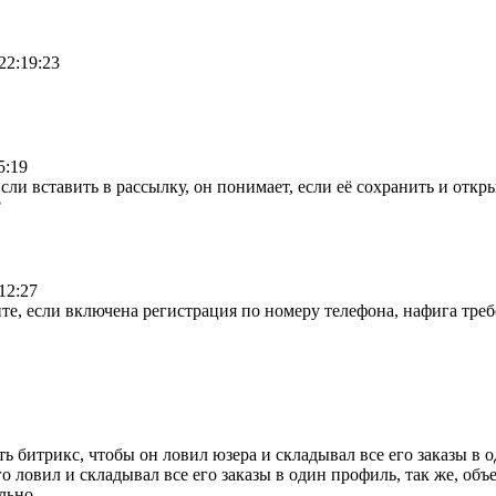
22:19:23
5:19
сли вставить в рассылку, он понимает, если её сохранить и откры
?
12:27
те, если включена регистрация по номеру телефона, нафига треб
 битрикс, чтобы он ловил юзера и складывал все его заказы в од
его ловил и складывал все его заказы в один профиль, так же, об
ально