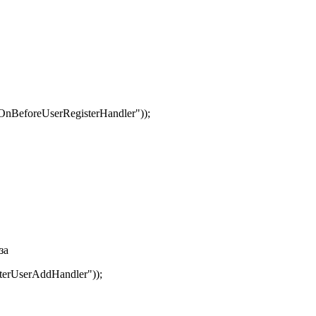
nBeforeUserRegisterHandler"));
за
erUserAddHandler"));