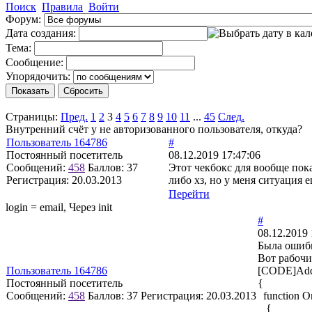
Поиск
Правила
Войти
Форум:
Дата создания:
Тема:
Сообщение:
Упорядочить:
Страницы:
Пред.
1
2
3
4
5
6
7
8
9
10
11
...
45
След.
Внутренний счёт у не авторизованного пользователя, откуда?
Пользователь 164786
#
Постоянный посетитель
08.12.2019 17:47:06
Сообщений:
458
Баллов:
37
Этот чекбокс для вообще пока
Регистрация:
20.03.2013
либо хз, но у меня ситуация е
Перейти
login = email, Через init
#
08.12.2019 
Была ошибк
Вот рабочи
Пользователь 164786
[CODE]AddE
Постоянный посетитель
{
Сообщений:
458
Баллов:
37
Регистрация:
20.03.2013
function O
{