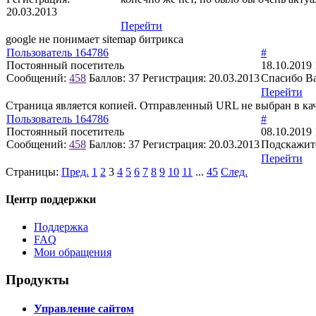
20.03.2013
Перейти
google не понимает sitemap битрикса
Пользователь 164786
#
Постоянный посетитель
18.10.2019 
Сообщений:
458
Баллов:
37
Регистрация:
20.03.2013
Спасибо В
Перейти
Страница является копией. Отправленный URL не выбран в ка
Пользователь 164786
#
Постоянный посетитель
08.10.2019 
Сообщений:
458
Баллов:
37
Регистрация:
20.03.2013
Подскажите
Перейти
Страницы:
Пред.
1
2
3
4
5
6
7
8
9
10
11
...
45
След.
Центр поддержки
Поддержка
FAQ
Мои обращения
Продукты
Управление сайтом