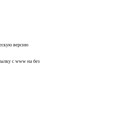
ческую версию
сылку с www на без