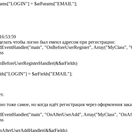
["LOGIN"] = $arParams["EMAIL"];
16:53:59
елать чтобы логин был емеил адресом при регистрации:
ventHandler("main", "OnBeforeUserRegister", Array("MyClass", "O
ss
BeforeUserRegisterHandler(&$arFields)
["LOGIN"] = $arFields["EMAIL"];
т.
но тоже самое, но когда идёт регистрация через оформления зака
ventHandler("main", "OnAfterUserAdd", Array("MyClass", "OnAft
ss
nAfterUserAddHandler(&$arFields)