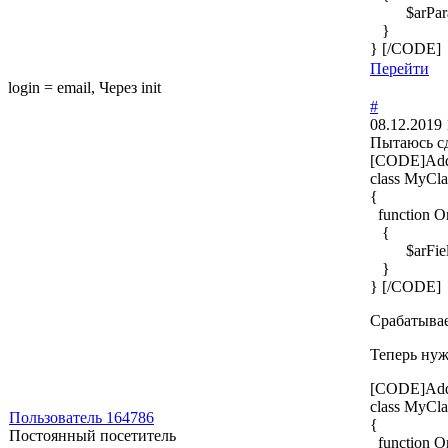
$arParams
}
} [/CODE]
Перейти
login = email, Через init
#
08.12.2019 
Пытаюсь сд
[CODE]AddE
class MyCla
{
function On
{
$arFields
}
} [/CODE]
Срабатывае
Теперь нуж
[CODE]AddE
class MyCla
Пользователь 164786
{
Постоянный посетитель
function O