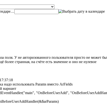
…
за поля. У не авторизованного пользователя просто не может быть
щё более странная, на счёте есть значение и оно не нулевое
17:37:18
а надо использовать Params вместо ArFields
й вариант
ventHandler("main", "OnBeforeUserAdd", "OnBeforeUserAddHand
nBeforeUserAddHandler(&$arParams)