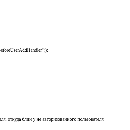
eforeUserAddHandler"));
еля, откуда блин у не авторизованного пользователя