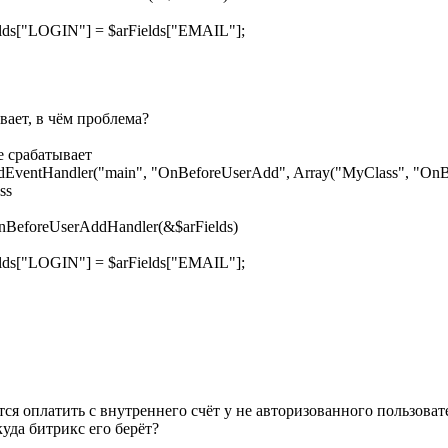
["LOGIN"] = $arFields["EMAIL"];
вает, в чём проблема?
е срабатывает
ventHandler("main", "OnBeforeUserAdd", Array("MyClass", "OnB
ss
nBeforeUserAddHandler(&$arFields)
["LOGIN"] = $arFields["EMAIL"];
тся оплатить с внутреннего счёт у не авторизованного пользоват
куда битрикс его берёт?