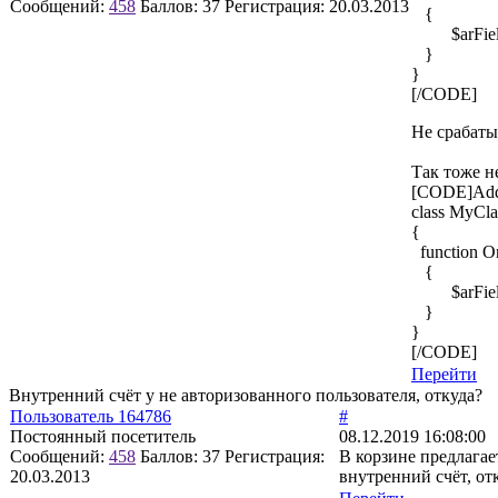
Сообщений:
458
Баллов:
37
Регистрация:
20.03.2013
{
$arFields
}
}
[/CODE]
Не срабаты
Так тоже н
[CODE]AddE
class MyCla
{
function O
{
$arFields
}
}
[/CODE]
Перейти
Внутренний счёт у не авторизованного пользователя, откуда?
Пользователь 164786
#
Постоянный посетитель
08.12.2019 16:08:00
Сообщений:
458
Баллов:
37
Регистрация:
В корзине предлагае
20.03.2013
внутренний счёт, от