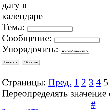
Тема:
Сообщение:
Упорядочить:
Страницы:
Пред.
1
2
3
4
5
Переопределять значение с
#