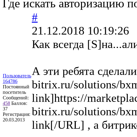
Где искать авторизацию п
#
21.12.2018 10:19:26
Как всегда [S]на...али
А эти ребята сделали
Пользователь
bitrix.ru/solutions/b
164786
Постоянный
посетитель
link]https://marketpla
Сообщений:
458
Баллов:
bitrix.ru/solutions/b
37
Регистрация:
20.03.2013
link[/URL] , а битри