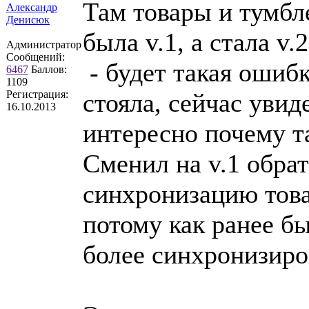
Там товары и тумблер
Александр
Денисюк
была v.1, а стала v.
Администратор
Сообщений:
- будет такая ошиб
6467
Баллов:
1109
Регистрация:
стояла, сейчас увид
16.10.2013
интересно почему т
Сменил на v.1 обра
синхронизацию това
потому как ранее б
более синхронизиров