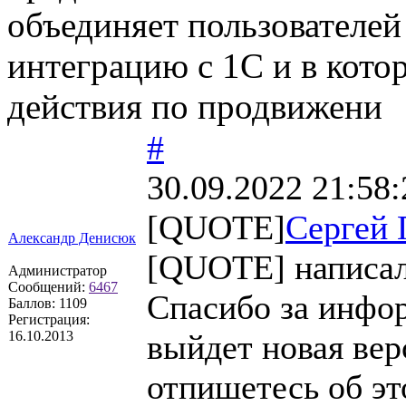
объединяет пользователе
интеграцию с 1С и в кот
действия по продвижени
#
30.09.2022 21:58:
[QUOTE]
Сергей 
Александр Денисюк
[QUOTE] написал
Администратор
Сообщений:
6467
Спасибо за инфо
Баллов:
1109
Регистрация:
16.10.2013
выйдет новая ве
отпишетесь об э