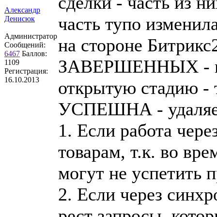
сделки - часть из н
Александр
часть тупо изменил
Денисюк
Администратор
на стороне Битрикс
Сообщений:
6467
Баллов:
ЗАВЕРШЕННЫХ - пер
1109
Регистрация:
16.10.2013
открытую стадию - 
УСПЕШНА - удаляе
1. Если работа чере
товарам, т.к. во вр
могут не успетить 
2. Если через синх
рест запросы, кото