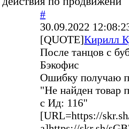
действия по продвижени
#
30.09.2022 12:08:2
[QUOTE]
Кирилл К
После танцов с бу
Бэкофис
Ошибку получаю пр
"Не найден товар 
с Ид: 116"
[URL=https://skr.
a]https://skr.sh/