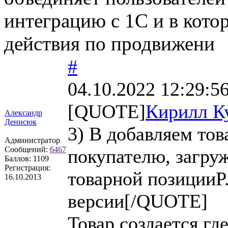
интеграцию с 1С и в кот
действия по продвижени
#
04.10.2022 12:29:5
[QUOTE]
Кирилл К
Александр
Денисюк
3) В добавляем тов
Администратор
Сообщений:
6467
покупателю, загруж
Баллов:
1109
Регистрация:
товарной позицииP.
16.10.2013
версии[/QUOTE]
Товар создается гд