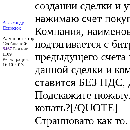
создании сделки и у
нажимаю счет покуп
Александр
Компания, наименов
Денисюк
Администратор
подтягивается с бит
Сообщений:
6467
Баллов:
предыдущего счета 
1109
Регистрация:
16.10.2013
данной сделки и ко
ставится БЕЗ НДС, 
Подскажите пожалуй
копать?[/QUOTE]
Странновато как то