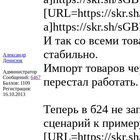
[URL=https://skr.s
a]https://skr.sh/sG
И так со всеми тов
стабильно.
Александр
Денисюк
Импорт товаров чер
Администратор
Сообщений:
6467
перестал работать.
Баллов:
1109
Регистрация:
16.10.2013
Теперь в б24 не з
сценарий к пример
[URL=https://skr.