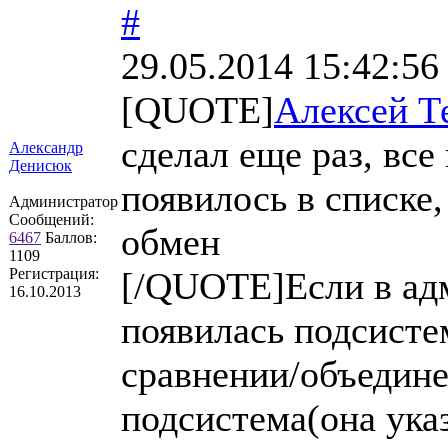
#
29.05.2014 15:42:56
[QUOTE]
Алексей Т
сделал еще раз, все
Александр
Денисюк
появилось в списке,
Администратор
Сообщений:
обмен
6467
Баллов:
1109
Регистрация:
[/QUOTE]Если в ад
16.10.2013
появилась подсисте
сравнении/объедине
подсистема(она ука