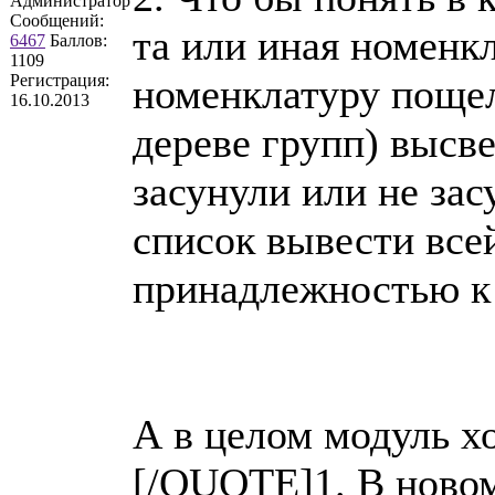
Администратор
Сообщений:
та или иная номенк
6467
Баллов:
1109
Регистрация:
номенклатуру пощел
16.10.2013
дереве групп) высве
засунули или не за
список вывести все
принадлежностью к 
А в целом модуль х
[/QUOTE]1. В новом