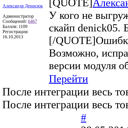
[QUOTE]
Алекса
Александр Денисюк
У кого не выгруж
Администратор
Сообщений:
6467
скайп denick05. 
Баллов:
1109
Регистрация:
16.10.2013
[/QUOTE]Ошибка
Возможно, испра
версии модуля о
Перейти
После интеграции весь то
После интеграции весь то
#