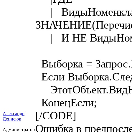
| ВидыНоменклат
ЗНАЧЕНИЕ(Перечис
| И НЕ ВидыНомен
Выборка = Запрос.
Если Выборка.Сле
ЭтотОбъект.ВидНо
КонецЕсли;
[/CODE]
Александр
Денисюк
Ошибка в предпослед
Администратор