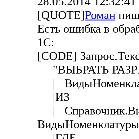
28.05.2014 12:32:41
[QUOTE]
Роман
пиш
Есть ошибка в обраб
1С:
[CODE] Запрос.Текс
"ВЫБРАТЬ РАЗР
| ВидыНоменкла
|ИЗ
| Справочник.Ви
ВидыНоменклатур
|ГДЕ