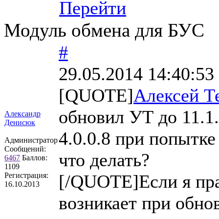
Перейти
Модуль обмена для БУС
#
29.05.2014 14:40:53
[QUOTE]
Алексей Т
обновил УТ до 11.1
Александр
Денисюк
4.0.0.8 при попытк
Администратор
Сообщений:
что делать?
6467
Баллов:
1109
Регистрация:
[/QUOTE]Если я пр
16.10.2013
возникает при обно