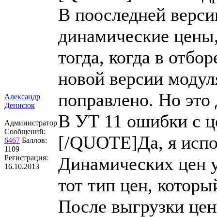
В пооследней верси
динамические цены,
тогда, когда в отбо
новой версии модуля
поправлено. Но это 
Александр
Денисюк
В УТ 11 ошибки с ц
Администратор
Сообщений:
[/QUOTE]Да, я испо
6467
Баллов:
1109
Регистрация:
Динамических цен у
16.10.2013
тот тип цен, которы
После выгрузки цены