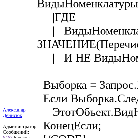
ВидыНоменклатур
|ГДЕ
| ВидыНоменклат
ЗНАЧЕНИЕ(Перечис
| И НЕ ВидыНомен
Выборка = Запрос.
Если Выборка.Сле
ЭтотОбъект.ВидНо
Александр
Денисюк
КонецЕсли;
Администратор
Сообщений:
6467
Баллов: