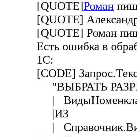
[QUOTE]
Роман
пиш
[QUOTE] Александр
[QUOTE] Роман пи
Есть ошибка в обраб
1С:
[CODE] Запрос.Текс
"ВЫБРАТЬ РАЗР
| ВидыНоменкла
|ИЗ
| Справочник.Ви