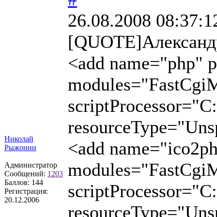
26.08.2008 08:37:1
[QUOTE]Александ
<add name="php" p
modules="FastCgi
scriptProcessor="C:
resourceType="Unsp
Николай
<add name="ico2php
Рыжонин
modules="FastCgi
Администратор
Сообщений:
1203
Баллов:
144
scriptProcessor="C:
Регистрация:
20.12.2006
resourceType="Uns