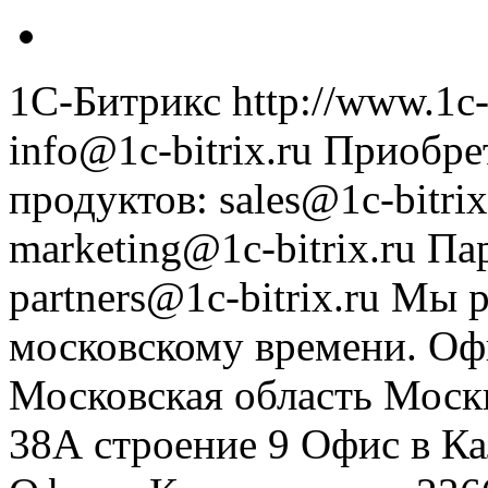
1С-Битрикс
http://www.1c-
info@1c-bitrix.ru
Приобре
продуктов
:
sales@1c-bitrix
marketing@1c-bitrix.ru
Па
partners@1c-bitrix.ru
Мы р
московскому времени.
Оф
Московская область
Моск
38А строение 9
Офис в К