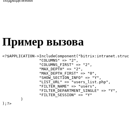
подразделении
Пример вызова
<?$APPLICATION->IncludeComponent("bitrix:intranet.struc
		"COLUMNS" => "2",

		"COLUMNS_FIRST" => "2",

		"MAX_DEPTH" => "2",

		"MAX_DEPTH_FIRST" => "0",

		"SHOW_SECTION_INFO" => "Y",

		"LIST_URL" => "users_list.php", 

		"FILTER_NAME" => "users", 

		"FILTER_DEPARTMENT_SINGLE" => "Y", 

		"FILTER_SESSION" => "Y"

	)
