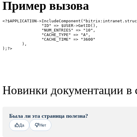
Пример вызова
<?$APPLICATION->IncludeComponent("bitrix:intranet.struc
		"ID" => $USER->GetID(),

		"NUM_ENTRIES" => "10",

		"CACHE_TYPE" => "A",

		"CACHE_TIME" => "3600"

	),

Новинки документации в 
Была ли эта страница полезна?
Да
Нет