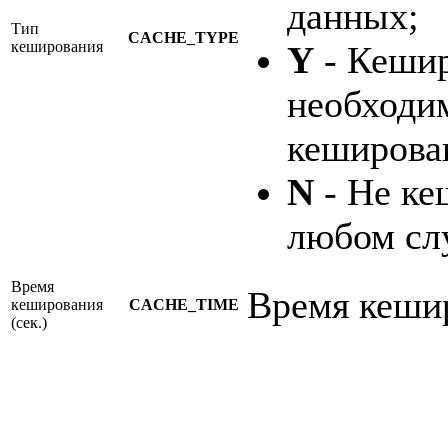
данных;
Тип
CACHE_TYPE
кеширования
Y
- Кешир
необходи
кеширова
N
- Не ке
любом сл
Время
Время кешир
кеширования
CACHE_TIME
(сек.)