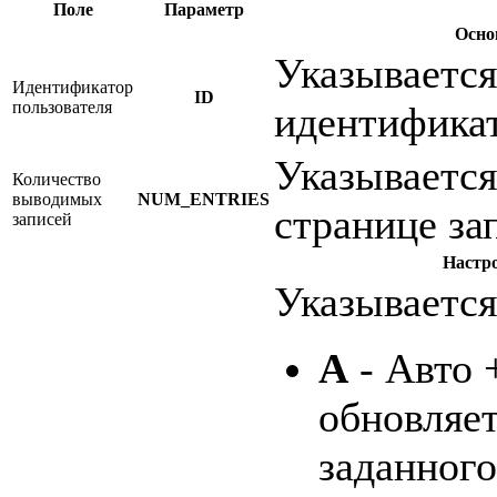
Поле
Параметр
Осно
Указывается
Идентификатор
ID
пользователя
идентификат
Указывается
Количество
выводимых
NUM_ENTRIES
странице за
записей
Настр
Указывается
A
- Авто 
обновляет
заданного