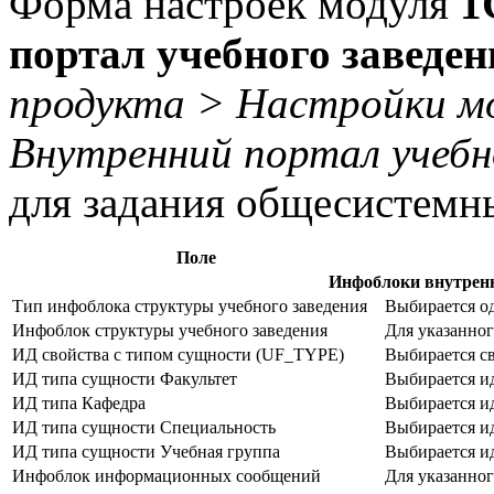
Форма настроек модуля
1
портал учебного заведен
продукта > Настройки м
Внутренний портал учебн
для задания общесистемн
Поле
Инфоблоки внутренн
Тип инфоблока структуры учебного заведения
Выбирается од
Инфоблок структуры учебного заведения
Для указанног
ИД свойства с типом сущности (UF_TYPE)
Выбирается св
ИД типа сущности Факультет
Выбирается и
ИД типа Кафедра
Выбирается и
ИД типа сущности Специальность
Выбирается и
ИД типа сущности Учебная группа
Выбирается и
Инфоблок информационных сообщений
Для указанно