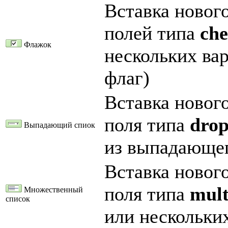
Вставка нового
полей типа
ch
Флажок
нескольких вар
флаг)
Вставка нового
поля типа
dro
Выпадающий спиок
из выпадающег
Вставка нового
поля типа
mult
Множественный
список
или нескольких