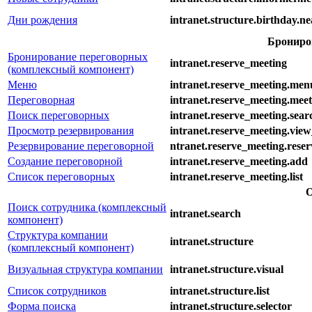
Дни рождения
intranet.structure.birthday.ne
Брониро
Бронирование переговорных
intranet.reserve_meeting
(комплексный компонент)
Меню
intranet.reserve_meeting.men
Переговорная
intranet.reserve_meeting.meet
Поиск переговорных
intranet.reserve_meeting.sear
Просмотр резервирования
intranet.reserve_meeting.vie
Резервирование переговорной
ntranet.reserve_meeting.reser
Создание переговорной
intranet.reserve_meeting.add
Список переговорных
intranet.reserve_meeting.list
О
Поиск сотрудника (комплексный
intranet.search
компонент)
Структура компании
intranet.structure
(комплексный компонент)
Визуальная структура компании
intranet.structure.visual
Список сотрудников
intranet.structure.list
Форма поиска
intranet.structure.selector