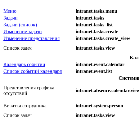
Меню
intranet.tasks.menu
Задачи
intranet.tasks
Задачи (список)
intranet.tasks_list
Изменение задачи
intranet.tasks.create
Изменение представления
intranet.tasks.create_view
Список задач
intranet.tasks.view
Кал
Календарь событий
intranet.event.calendar
Список событий календаря
intranet.event.list
Системн
Представления графика
intranet.absence.calendar.vie
отсутствий
Визитка сотрудника
intranet.system.person
Список задач
intranet.tasks.view