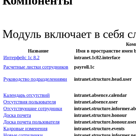
Компоненты
Модуль включает в себя 
Ком
Название
Имя в пространстве имен bi
Интерфейс 1с 8.2
intranet.1c82.interface
Расчетные листки сотрудников
payroll.1c
Руководство подразделениями
intranet.structure.head.user
Календарь отсутствий
intranet.absence.calendar
Отсутствия пользователя
intranet.absence.user
Отсутствующие сотрудники
intranet.structure.informer.ab
Доска почета
intranet.structure.honour
Доска почета пользователя
intranet.structure.honour.use
Кадровые изменения
intranet.structure.events
Новые сотрудники
intranet.structure.informer.n