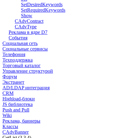
SetDesiredKeywords
SetRequiredKeywords
Show
CAdvContract
CAdvType
Реклама в ядре D7
События
Социальная сеть
Социальные сервисы
Телефония
Техподдержка
Торговый каталог
Управление структурой
Форум
Экстранет
AD/LDAP интеграция
CRM
Highload-блоки
JS библиотека
Push and Pull
Wiki
Реклама, баннеры
Классы
CAdvBanner
GetList (3.3.4)