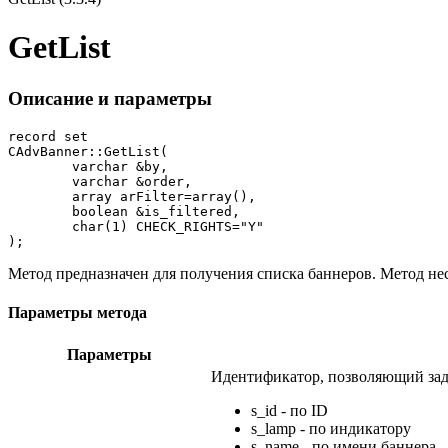
GetList
Описание и параметры
record set

CAdvBanner::GetList(

	varchar &by,

	varchar &order,

	array arFilter=array(),

	boolean &is_filtered,

	char(1) CHECK_RIGHTS="Y"

);
Метод предназначен для получения списка баннеров. Метод не
Параметры метода
Параметры
Идентификатор, позволяющий зад
s_id - по ID
s_lamp - по индикатору
s_name - по имени баннера