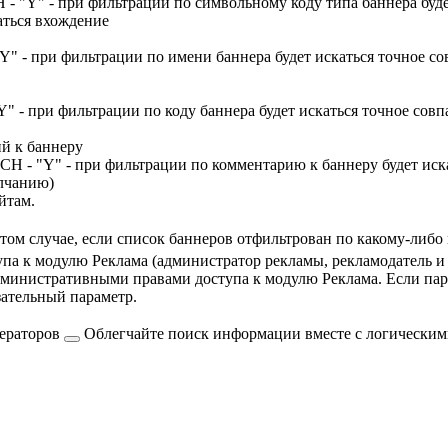
" - при фильтрации по символьному коду типа баннера будет и
аться вхождение
при фильтрации по имени баннера будет искаться точное совпа
ри фильтрации по коду баннера будет искаться точное совпаде
й к баннеру
" - при фильтрации по комментарию к баннеру будет искатьс
олчанию)
йтам.
том случае, если список баннеров отфильтрован по какому-либо 
па к модулю Реклама (администратор рекламы, рекламодатель и т.
дминистративными правами доступа к модулю Реклама. Если пар
зательный параметр.
ераторов
Облегчайте поиск информации вместе с логическими