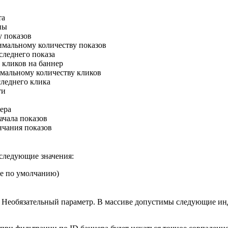
та
пы
у показов
имальному количеству показов
оследнего показа
у кликов на баннер
симальному количеству кликов
оследнего клика
ти
нера
начала показов
ончания показов
следующие значения:
ие по умолчанию)
. Необязательный параметр. В массиве допустимы следующие ин