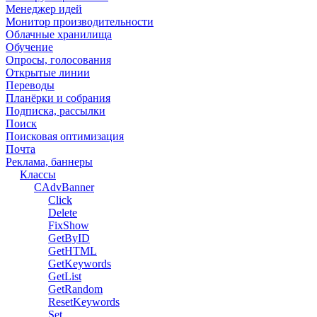
Менеджер идей
Монитор производительности
Облачные хранилища
Обучение
Опросы, голосования
Открытые линии
Переводы
Планёрки и собрания
Подписка, рассылки
Поиск
Поисковая оптимизация
Почта
Реклама, баннеры
Классы
CAdvBanner
Click
Delete
FixShow
GetByID
GetHTML
GetKeywords
GetList
GetRandom
ResetKeywords
Set