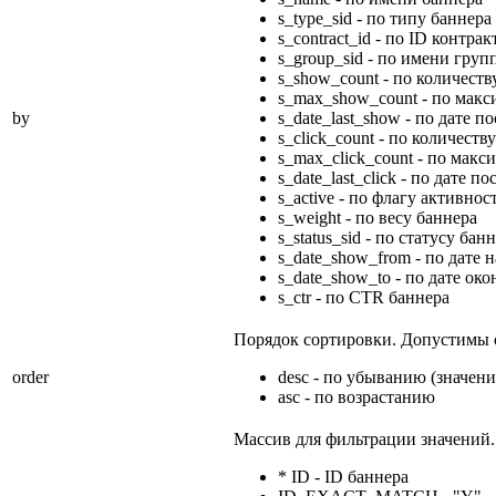
s_type_sid - по типу баннера
s_contract_id - по ID контрак
s_group_sid - по имени груп
s_show_count - по количеств
s_max_show_count - по макс
by
s_date_last_show - по дате п
s_click_count - по количеств
s_max_click_count - по мак
s_date_last_click - по дате п
s_active - по флагу активнос
s_weight - по весу баннера
s_status_sid - по статусу бан
s_date_show_from - по дате 
s_date_show_to - по дате ок
s_ctr - по CTR баннера
Порядок сортировки. Допустимы 
order
desc - по убыванию (значен
asc - по возрастанию
Массив для фильтрации значений
* ID - ID баннера