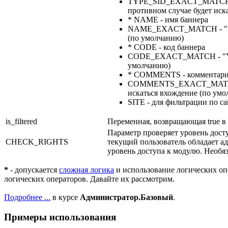
TYPE_SID_EXACT_MATCH - "Y
противном случае будет иск
* NAME - имя баннера
NAME_EXACT_MATCH - "Y" - 
(по умолчанию)
* CODE - код баннера
CODE_EXACT_MATCH - "Y" - п
умолчанию)
* COMMENTS - комментари
COMMENTS_EXACT_MATCH - "Y
искаться вхождение (по ум
SITE - для фильтрации по са
is_filtered
Переменная, возвращающая true в 
Параметр проверяет уровень досту
CHECK_RIGHTS
текущий пользователь обладает а
уровень доступа к модулю. Необя
*
- допускается
сложная логика
и использование
логических оп
логических операторов. Давайте их рассмотрим.
Подробнее ...
в курсе
Администратор.Базовый
.
Примеры использования