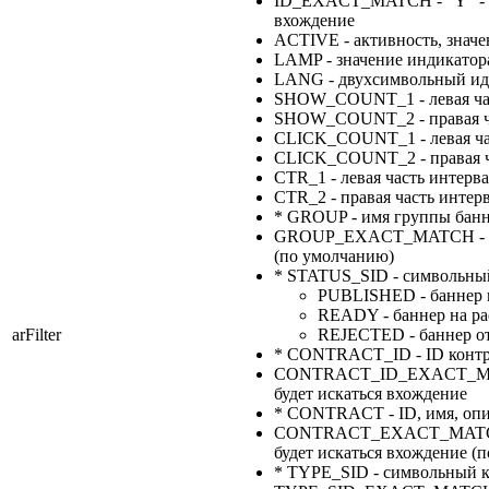
ID_EXACT_MATCH - "Y" - при
вхождение
ACTIVE - активность, знач
LAMP - значение индикатора:
LANG - двухсимвольный иден
SHOW_COUNT_1 - левая част
SHOW_COUNT_2 - правая час
CLICK_COUNT_1 - левая час
CLICK_COUNT_2 - правая ча
CTR_1 - левая часть интерв
CTR_2 - правая часть интер
* GROUP - имя группы бан
GROUP_EXACT_MATCH - "Y" -
(по умолчанию)
* STATUS_SID - символьный
PUBLISHED - баннер 
READY - баннер на р
arFilter
REJECTED - баннер о
* CONTRACT_ID - ID контр
CONTRACT_ID_EXACT_MATCH -
будет искаться вхождение
* CONTRACT - ID, имя, опи
CONTRACT_EXACT_MATCH - "Y
будет искаться вхождение (
* TYPE_SID - символьный к