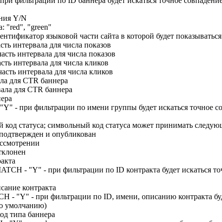
 фильтрации по ID баннера будет искаться точное совпадение (
ения Y/N
 "red", "green"
тификатор языковой части сайта в которой будет показываться
ь интервала для числа показов
ть интервала для числа показов
ть интервала для числа кликов
сть интервала для числа кликов
ала для CTR баннера
вала для CTR баннера
нера
 при фильтрации по имени группы будет искаться точное совпа
 код статуса; символьный код статуса может принимать следую
подтвержден и опубликован
ассмотрении
тклонен
акта
 "Y" - при фильтрации по ID контракта будет искаться точно
сание контракта
" - при фильтрации по ID, имени, описанию контракта будет 
по умолчанию)
од типа баннера