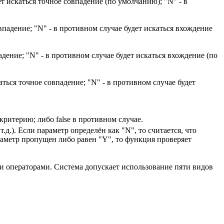
скаться точное совпадение (по умолчанию); "N" - в
дение; "N" - в противном случае будет искаться вхождение
ние; "N" - в противном случае будет искаться вхождение (по
я точное совпадение; "N" - в противном случае будет
критерию; либо false в противном случае.
д.). Если параметр определён как "N", то считается, что
аметр пропущен либо равен "Y", то функция проверяет
 операторами. Система допускает использование пяти видов