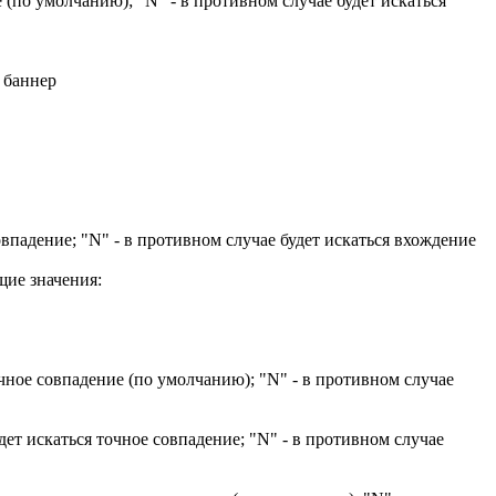
по умолчанию); "N" - в противном случае будет искаться
 баннер
дение; "N" - в противном случае будет искаться вхождение
щие значения:
е совпадение (по умолчанию); "N" - в противном случае
искаться точное совпадение; "N" - в противном случае