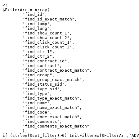
<?

$FilterArr = Array(

	"find_id",

	"find_id_exact_match",

	"find_lamp",

	"find_lang",

	"find_show_count_1",

	"find_show_count_2",

	"find_click_count_1",

	"find_click_count_2",

	"find_ctr_1",

	"find_ctr_2",

	"find_contract_id",

	"find_contract",

	"find_contract_exact_match",

	"find_group",

	"find_group_exact_match",

	"find_status_sid",

	"find_type_sid",

	"find_type",

	"find_type_exact_match",

	"find_name",

	"find_name_exact_match",

	"find_code",

	"find_code_exact_match",

	"find_comments",

	"find_comments_exact_match"

	);

if (strlen($set_filter)>0) InitFilterEx($FilterArr,"ADV