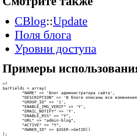
Смотрите также
CBlog
::
Update
Поля блога
Уровни доступа
Примеры использовани
<?

$arFields = array(

	"NAME" => 'Блог администратора сайта',

	"DESCRIPTION" => 'В блоге описаны все изменения, происходящие на сайте',

	"GROUP_ID" => '1',

	"ENABLE_IMG_VERIF" => 'Y',

	"EMAIL_NOTIFY" => 'Y',

	"ENABLE_RSS" => "Y",

	"URL" => "admin-blog",

	"ACTIVE" => "Y",

	"OWNER_ID" => $USER->GetID()

);
