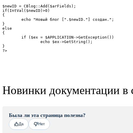
$newID = CBlog::Add($arFields);

if(IntVal($newID)>0)

{

	echo "Новый блог [".$newID."] создан.";

}

else

{

	if ($ex = $APPLICATION->GetException())

		echo $ex->GetString();

}

?>
Новинки документации в 
Была ли эта страница полезна?
Да
Нет