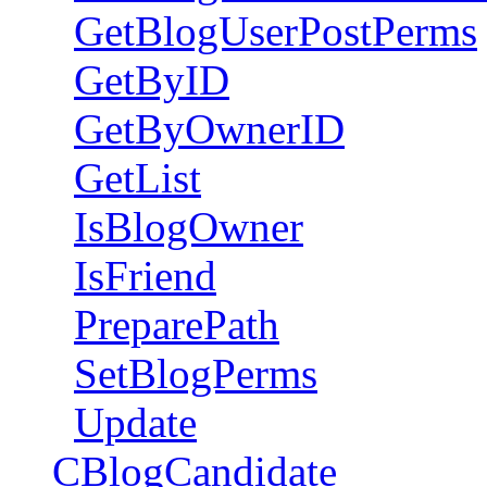
GetBlogUserPostPerms
GetByID
GetByOwnerID
GetList
IsBlogOwner
IsFriend
PreparePath
SetBlogPerms
Update
CBlogCandidate