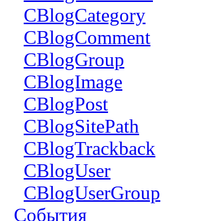
CBlogCategory
CBlogComment
CBlogGroup
CBlogImage
CBlogPost
CBlogSitePath
CBlogTrackback
CBlogUser
CBlogUserGroup
События