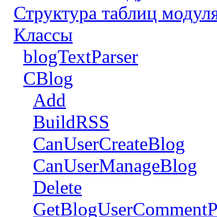
Структура таблиц модуля
Классы
blogTextParser
CBlog
Add
BuildRSS
CanUserCreateBlog
CanUserManageBlog
Delete
GetBlogUserCommentP