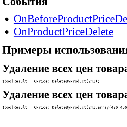
События
OnBeforeProductPriceDe
OnProductPriceDelete
Примеры использовани
Удаление всех цен товар
$boolResult = CPrice::DeleteByProduct(241);
Удаление всех цен товар
$boolResult = CPrice::DeleteByProduct(241,array(426,456