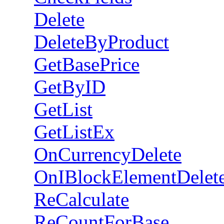
Delete
DeleteByProduct
GetBasePrice
GetByID
GetList
GetListEx
OnCurrencyDelete
OnIBlockElementDelet
ReCalculate
ReCountForBase