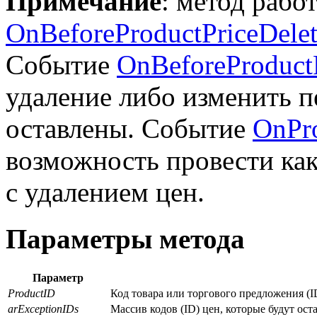
Примечание
: метод рабо
OnBeforeProductPriceDele
Событие
OnBeforeProductP
удаление либо изменить п
оставлены. Событие
OnPro
возможность провести ка
с удалением цен.
Параметры метода
Параметр
ProductID
Код товара или торгового предложения (I
arExceptionIDs
Массив кодов (ID) цен, которые будут ост