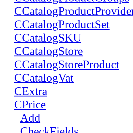
CCatalogProductProvide
CCatalogProductSet
CCatalogSKU
CCatalogStore
CCatalogStoreProduct
CCatalogVat
CExtra
CPrice
Add
CheckFields