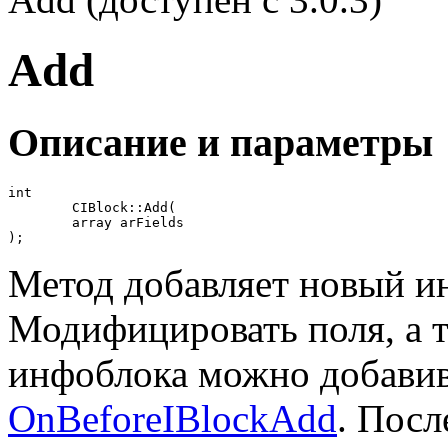
Add
Описание и параметры
int

	CIBlock::Add(

	array arFields

);
Метод добавляет новый и
Модифицировать поля, а т
инфоблока можно добавив
OnBeforeIBlockAdd
. Посл