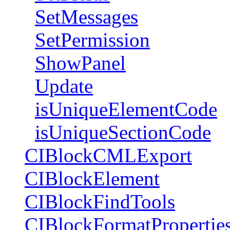
SetMessages
SetPermission
ShowPanel
Update
isUniqueElementCode
isUniqueSectionCode
CIBlockCMLExport
CIBlockElement
CIBlockFindTools
CIBlockFormatPropertie