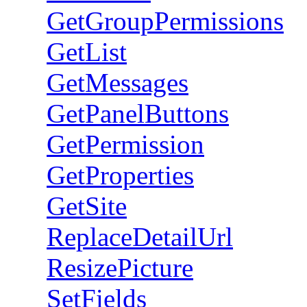
GetGroupPermissions
GetList
GetMessages
GetPanelButtons
GetPermission
GetProperties
GetSite
ReplaceDetailUrl
ResizePicture
SetFields