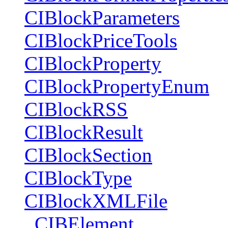
CIBlockParameters
CIBlockPriceTools
CIBlockProperty
CIBlockPropertyEnum
CIBlockRSS
CIBlockResult
CIBlockSection
CIBlockType
CIBlockXMLFile
_CIBElement