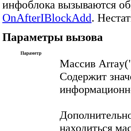
инфоблока вызываются об
OnAfterIBlockAdd
. Неста
Параметры вызова
Параметр
Массив Array("
Содержит зна
информационно
Дополнительно
находиться ма