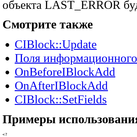
объекта LAST_ERROR буде
Смотрите также
CIBlock::Update
Поля информационного
OnBeforeIBlockAdd
OnAfterIBlockAdd
CIBlock::SetFields
Примеры использовани
<?
