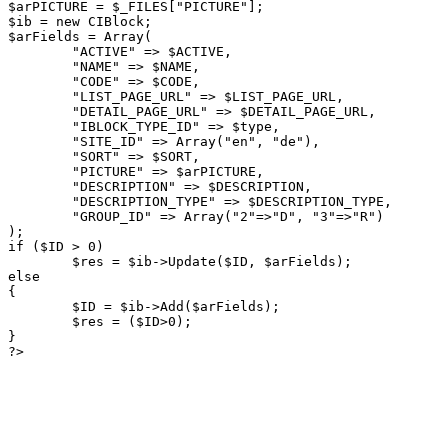
$arPICTURE = $_FILES["PICTURE"];

$ib = new CIBlock;

$arFields = Array(

	"ACTIVE" => $ACTIVE,

	"NAME" => $NAME,

	"CODE" => $CODE,

	"LIST_PAGE_URL" => $LIST_PAGE_URL,

	"DETAIL_PAGE_URL" => $DETAIL_PAGE_URL,

	"IBLOCK_TYPE_ID" => $type,

	"SITE_ID" => Array("en", "de"),

	"SORT" => $SORT,

	"PICTURE" => $arPICTURE,

	"DESCRIPTION" => $DESCRIPTION,

	"DESCRIPTION_TYPE" => $DESCRIPTION_TYPE,

	"GROUP_ID" => Array("2"=>"D", "3"=>"R")

);

if ($ID > 0)

	$res = $ib->Update($ID, $arFields);

else

{

	$ID = $ib->Add($arFields);

	$res = ($ID>0);

}

?>