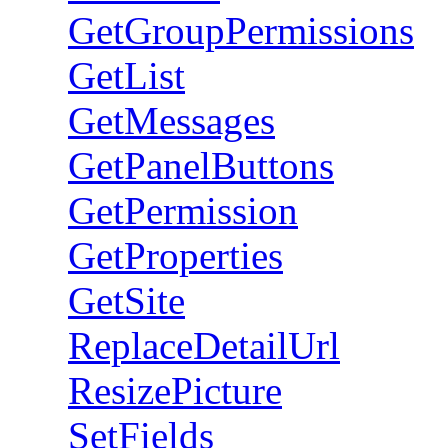
GetGroupPermissions
GetList
GetMessages
GetPanelButtons
GetPermission
GetProperties
GetSite
ReplaceDetailUrl
ResizePicture
SetFields