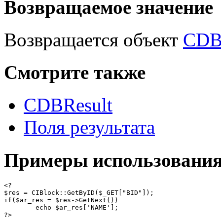
Возвращаемое значение
Возвращается объект
CDB
Смотрите также
CDBResult
Поля результата
Примеры использовани
<?

$res = CIBlock::GetByID($_GET["BID"]);

if($ar_res = $res->GetNext())

	echo $ar_res['NAME'];

?>