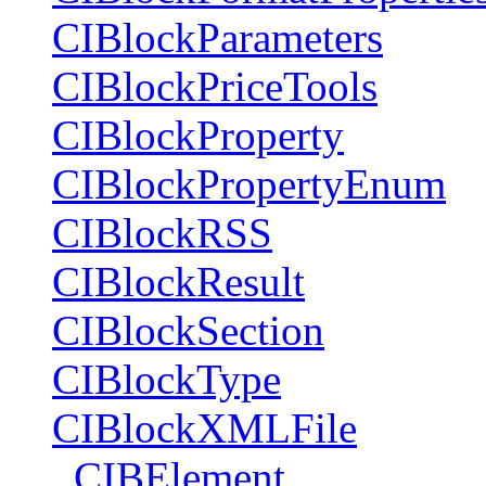
CIBlockParameters
CIBlockPriceTools
CIBlockProperty
CIBlockPropertyEnum
CIBlockRSS
CIBlockResult
CIBlockSection
CIBlockType
CIBlockXMLFile
_CIBElement