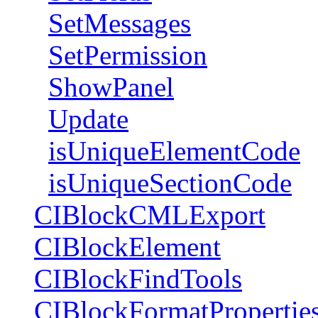
SetMessages
SetPermission
ShowPanel
Update
isUniqueElementCode
isUniqueSectionCode
CIBlockCMLExport
CIBlockElement
CIBlockFindTools
CIBlockFormatPropertie