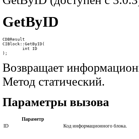
GetByID
CDBResult

CIBlock::GetByID(

	int ID

);
Возвращает информационн
Метод статический.
Параметры вызова
Параметр
ID
Код информационного блока.