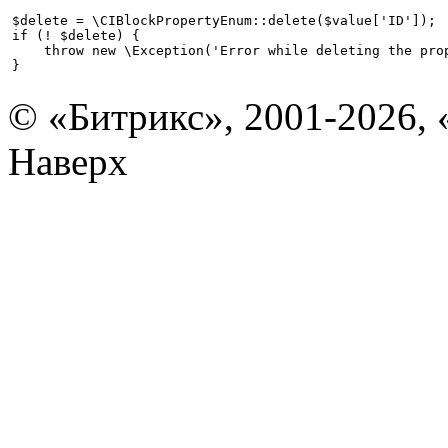
$delete = \CIBlockPropertyEnum::delete($value['ID']);

if (! $delete) {

    throw new \Exception('Error while deleting the prop
}

© «Битрикс», 2001-2026, 
Наверх