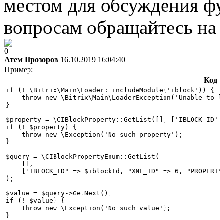
местом для обсуждения ф
вопросам обращайтесь н
0
Атем Прозоров
16.10.2019 16:04:40
Пример:
Код
if (! \Bitrix\Main\Loader::includeModule('iblock')) {

    throw new \Bitrix\Main\LoaderException('Unable to l
}

$property = \CIBlockProperty::GetList([], ['IBLOCK_ID' 
if (! $property) {

    throw new \Exception('No such property');

}

$query = \CIBlockPropertyEnum::GetList(

    [], 

    ["IBLOCK_ID" => $iblockId, "XML_ID" => 6, "PROPERTY
);

$value = $query->GetNext();

if (! $value) {

    throw new \Exception('No such value');

}
