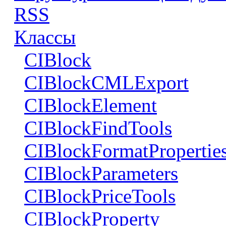
RSS
Классы
CIBlock
CIBlockCMLExport
CIBlockElement
CIBlockFindTools
CIBlockFormatPropertie
CIBlockParameters
CIBlockPriceTools
CIBlockProperty