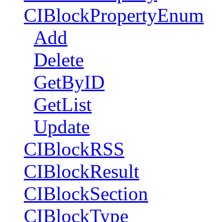
CIBlockPropertyEnum
Add
Delete
GetByID
GetList
Update
CIBlockRSS
CIBlockResult
CIBlockSection
CIBlockType