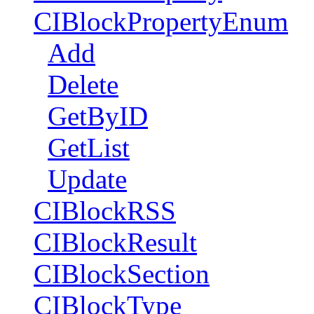
CIBlockPropertyEnum
Add
Delete
GetByID
GetList
Update
CIBlockRSS
CIBlockResult
CIBlockSection
CIBlockType