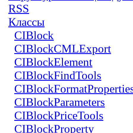
RSS
Классы
CIBlock
CIBlockCMLExport
CIBlockElement
CIBlockFindTools
CIBlockFormatPropertie
CIBlockParameters
CIBlockPriceTools
CIBlockProperty