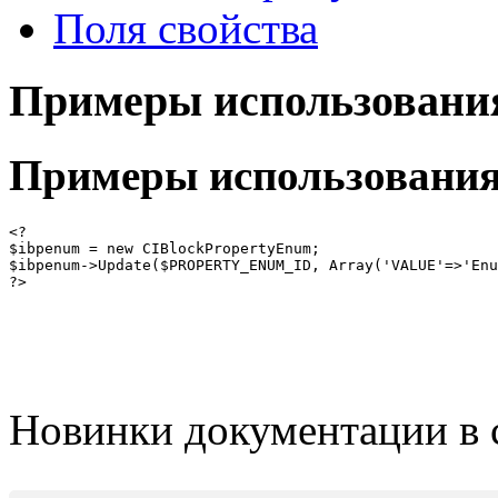
Поля свойства
Примеры использовани
Примеры использовани
<?

$ibpenum = new CIBlockPropertyEnum;

$ibpenum->Update($PROPERTY_ENUM_ID, Array('VALUE'=>'Enu
?>
Новинки документации в 