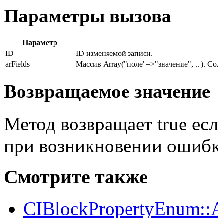
Параметры вызова
Параметр
ID
ID изменяемой записи.
arFields
Массив Array("поле"=>"значение", ...). С
Возвращаемое значение
Метод возвращает true ес
при возникновении ошибки
Смотрите также
CIBlockPropertyEnum::