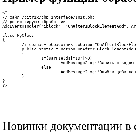
<?

// файл /bitrix/php_interface/init.php

// регистрируем обработчик

AddEventHandler("iblock", "
OnAfterIBlockElementAdd
", Ar
class MyClass

{

	// создаем обработчик события "OnAfterIBlockElementAdd"

	public static function OnAfterIBlockElementAddHandler(&$arFields)

	{

		if($arFields["ID"]>0)

			AddMessage2Log("Запись с кодом ".$arFields["ID"]." добавлена.");

		else

			AddMessage2Log("Ошибка добавления записи (".$arFields["RESULT_MESSAGE"].").");

	}

}

?>
Новинки документации в 