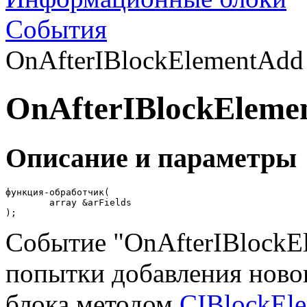
События
OnAfterIBlockElementAdd 
OnAfterIBlockEleme
Описание и параметры
функция-обработчик(

	array &arFields

);
Событие "OnAfterIBlockE
попытки добавления ново
блока методом
CIBlockEle