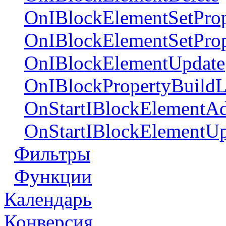
OnIBlockElementSetProp
OnIBlockElementSetPro
OnIBlockElementUpdate
OnIBlockPropertyBuildL
OnStartIBlockElementA
OnStartIBlockElementUp
Фильтры
Функции
Календарь
Конверсия