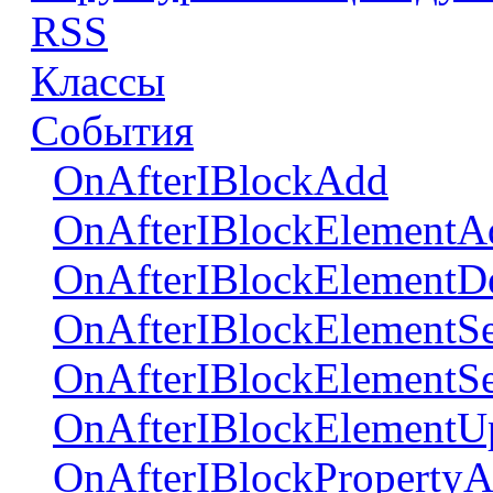
RSS
Классы
События
OnAfterIBlockAdd
OnAfterIBlockElementA
OnAfterIBlockElementDe
OnAfterIBlockElementSe
OnAfterIBlockElementSe
OnAfterIBlockElementU
OnAfterIBlockProperty