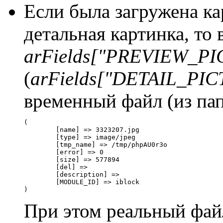
Если была загружена ка
детальная картинка, то 
arFields["PREVIEW_P
(
arFields["DETAIL_PI
временный файл (из пап
(

	[name] => 3323207.jpg

	[type] => image/jpeg

	[tmp_name] => /tmp/phpAU0r3o

	[error] => 0

	[size] => 577894

	[del] => 

	[description] => 

	[MODULE_ID] => iblock

)
При этом реальный фай