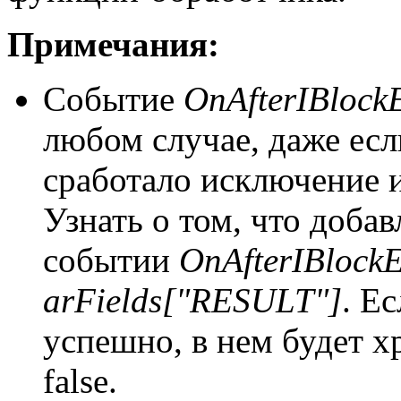
Примечания:
Событие
OnAfterIBlock
любом случае, даже ес
сработало исключение и
Узнать о том, что доба
событии
OnAfterIBlock
arFields["RESULT"]
. Е
успешно, в нем будет хр
false.