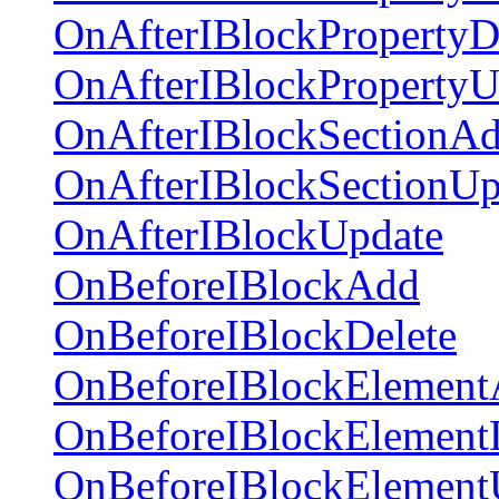
OnAfterIBlockPropertyD
OnAfterIBlockPropertyU
OnAfterIBlockSectionA
OnAfterIBlockSectionUp
OnAfterIBlockUpdate
OnBeforeIBlockAdd
OnBeforeIBlockDelete
OnBeforeIBlockElemen
OnBeforeIBlockElement
OnBeforeIBlockElement