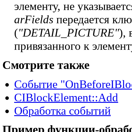
элементу, не указываетс
arFields
передается кл
(
"DETAIL_PICTURE"
),
привязанного к элемент
Смотрите также
Событие "OnBeforeIBl
CIBlockElement::Add
Обработка событий
Пример функции-обраб