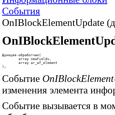
События
OnIBlockElementUpdate (д
OnIBlockElementUpd
функция-обработчик(

	array newFields,

	array ar_wf_element 

);
Событие
OnIBlockElement
изменения элемента инфо
Событие вызывается в мом