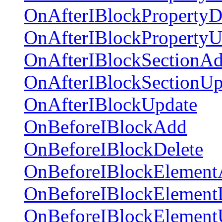
OnAfterIBlockPropertyD
OnAfterIBlockPropertyU
OnAfterIBlockSectionA
OnAfterIBlockSectionUp
OnAfterIBlockUpdate
OnBeforeIBlockAdd
OnBeforeIBlockDelete
OnBeforeIBlockElemen
OnBeforeIBlockElement
OnBeforeIBlockElement