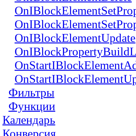
OnIBlockElementSetProp
OnIBlockElementSetPro
OnIBlockElementUpdate
OnIBlockPropertyBuildL
OnStartIBlockElementA
OnStartIBlockElementUp
Фильтры
Функции
Календарь
Конверсия