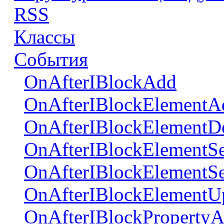
RSS
Классы
События
OnAfterIBlockAdd
OnAfterIBlockElementA
OnAfterIBlockElementDe
OnAfterIBlockElementSe
OnAfterIBlockElementSe
OnAfterIBlockElementU
OnAfterIBlockProperty