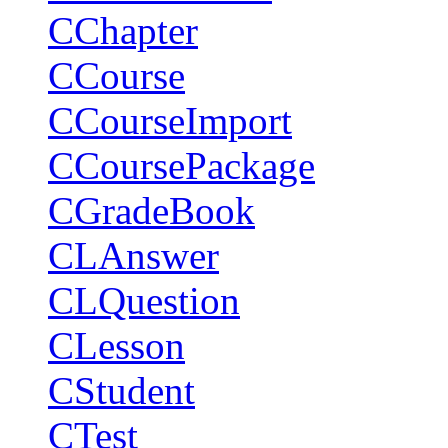
CChapter
CCourse
CCourseImport
CCoursePackage
CGradeBook
CLAnswer
CLQuestion
CLesson
CStudent
CTest