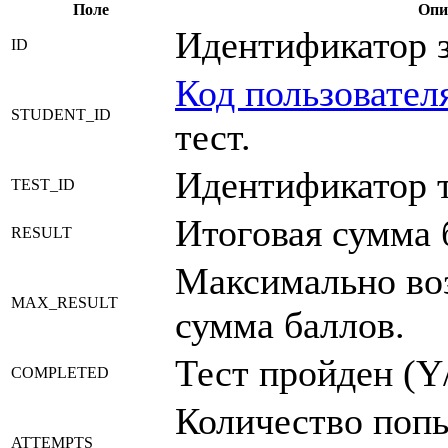
Поле
Опи
Идентификатор з
ID
Код пользовател
STUDENT_ID
тест.
Идентификатор т
TEST_ID
Итоговая сумма 
RESULT
Максимально во
MAX_RESULT
сумма баллов.
Тест пройден (Y
COMPLETED
Количество поп
ATTEMPTS