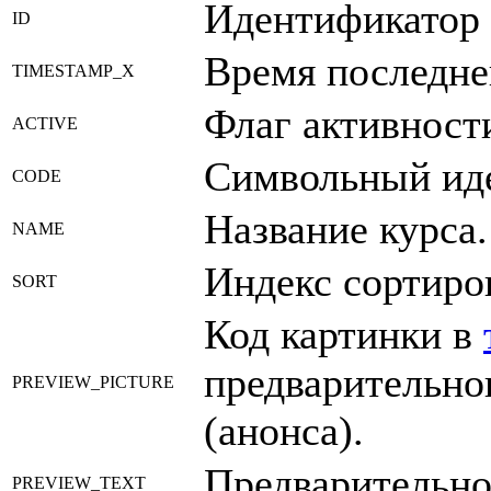
Идентификатор 
ID
Время последне
TIMESTAMP_X
Флаг активности
ACTIVE
Символьный ид
CODE
Название курса.
NAME
Индекс сортиро
SORT
Код картинки в
предварительно
PREVIEW_PICTURE
(анонса).
Предварительно
PREVIEW_TEXT