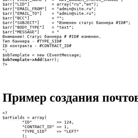
$arr["LID"]         = array("ru","en");

$arr["EMAIL_FROM"]  = "admin@site.ru";

$arr["EMAIL_TO"]    = "admin@site.ru";

$arr["BCC"]         = "";

$arr["SUBJECT"]     = "Изменен статус баннера #ID#";

$arr["BODY_TYPE"]   = "text";

$arr["MESSAGE"]     = "

Внимание! Статус баннера # #ID# изменен.

Тип баннера - #TYPE_SID#

ID контракта - #CONTRACT_ID#

";

$obTemplate->Add
($arr);

?>
Пример создания почто
<?

$arFields = array(

	"ID"          => 124,

	"CONTRACT_ID" => 1,

	"TYPE_SID"    => "LEFT"

	);
