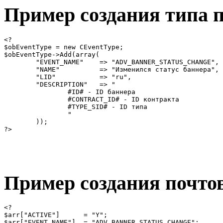
Пример создания типа 
<?

$obEventType = new CEventType;

$obEventType->Add(array(

	"EVENT_NAME"    => "ADV_BANNER_STATUS_CHANGE",

	"NAME"          => "Изменился статус баннера",

	"LID"           => "ru",

	"DESCRIPTION"   => "

		#ID# - ID баннера

		#CONTRACT_ID# - ID контракта

		#TYPE_SID# - ID типа

		"

	));

?>
Пример создания почто
<?

$arr["ACTIVE"]      = "Y";

$arr["EVENT_NAME"]  = "ADV_BANNER_STATUS_CHANGE";
