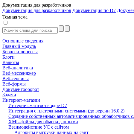
Документация для разработчиков
Документация для разработчиков
Документация по D7
Докуме
Темная тема
Основные сведения
Главный модуль
Бизнес-процессы
Блоги
Валюты
Веб-аналитика
Веб-мессенджер
Веб-сервисы
Веб-формы
Документооборот
Задачи
Интернет-магазин
Интернет-магазин в ядре D7
Интеграция с платежными системами (до версии 16.0.2)
Создание собственных автоматизированных обработчиков с
XML-файлы для обмена данными
Взаимодействие УС с сайтом
Алгоритм выгрузки данных на сайт