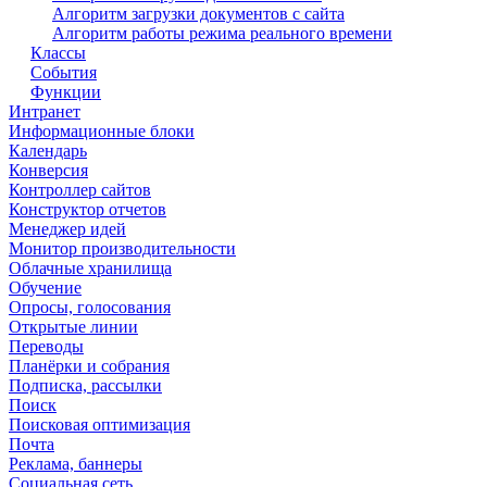
Алгоритм загрузки документов с сайта
Алгоритм работы режима реального времени
Классы
События
Функции
Интранет
Информационные блоки
Календарь
Конверсия
Контроллер сайтов
Конструктор отчетов
Менеджер идей
Монитор производительности
Облачные хранилища
Обучение
Опросы, голосования
Открытые линии
Переводы
Планёрки и собрания
Подписка, рассылки
Поиск
Поисковая оптимизация
Почта
Реклама, баннеры
Социальная сеть