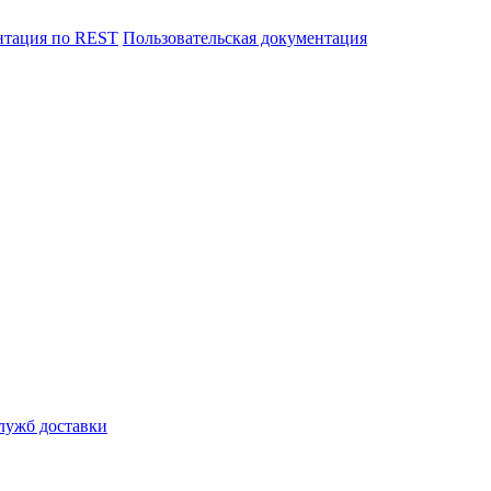
нтация по REST
Пользовательская документация
лужб доставки