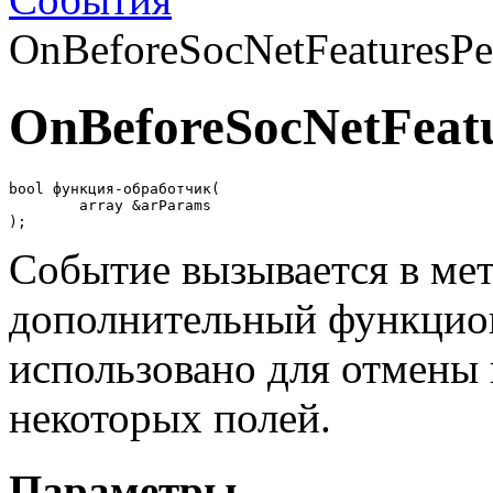
OnBeforeSocNetFeaturesPe
OnBeforeSocNetFeat
bool функция-обработчик(

	array &arParams 

);
Событие вызывается в мет
дополнительный функцион
использовано для отмены 
некоторых полей.
Параметры