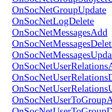
OnSocNetGroupUpdate
OnSocNetLogDelete
OnSocNetMessagesAdd
OnSocNetMessagesDelet
OnSocNetMessagesUpda
OnSocNetUserRelations
OnSocNetUserRelationsD
OnSocNetUserRelations
OnSocNetUserToGroup
OnSocNetUserToGroupD